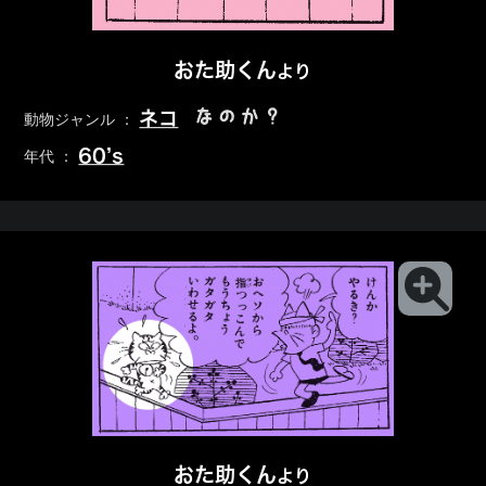
おた助くん
より
なのか？
ネコ
動物ジャンル ：
60’s
年代 ：
おた助くん
より