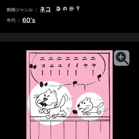
なのか？
ネコ
動物ジャンル ：
60’s
年代 ：