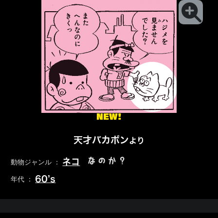
NEW!
天才バカボン
より
なのか？
ネコ
動物ジャンル ：
60’s
年代 ：