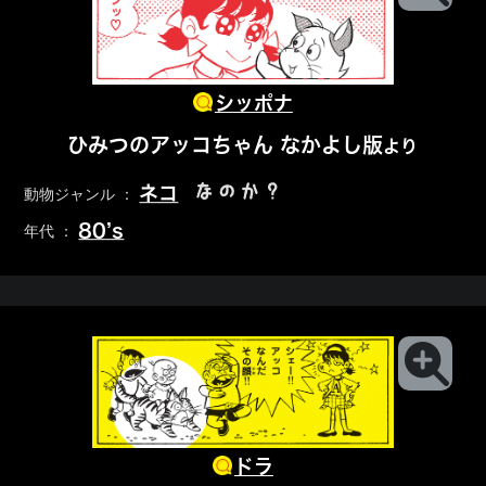
シッポナ
ひみつのアッコちゃん なかよし版
より
なのか？
ネコ
動物ジャンル ：
80’s
年代 ：
ドラ