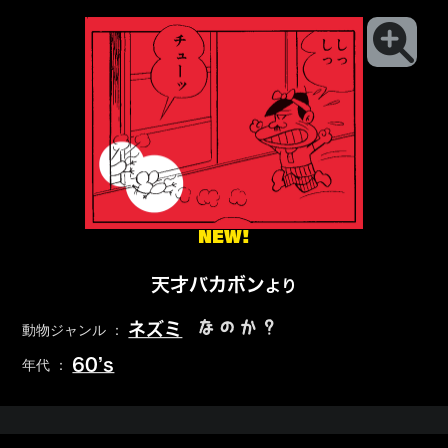
NEW!
天才バカボン
より
なのか？
ネズミ
動物ジャンル ：
60’s
年代 ：