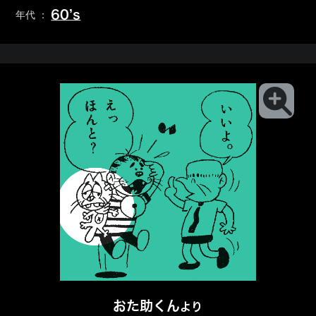
60’s
年代 ：
おた助くん
より