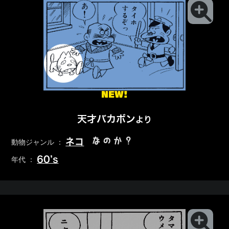
NEW!
天才バカボン
より
なのか？
ネコ
動物ジャンル ：
60’s
年代 ：