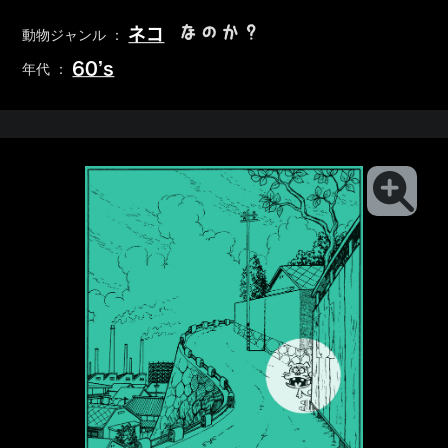
なのか？
ネコ
動物ジャンル ：
60’s
年代 ：