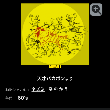
NEW!
天才バカボン
より
なのか？
ネズミ
動物ジャンル ：
60’s
年代 ：