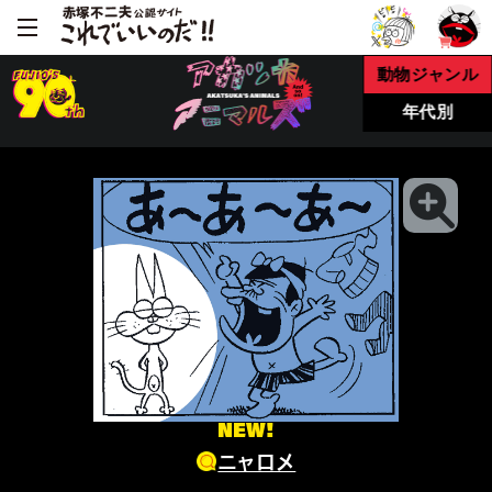
動物ジャンル
年代別
NEW!
ニャロメ