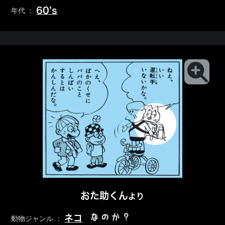
60’s
年代 ：
おた助くん
より
なのか？
ネコ
動物ジャンル ：