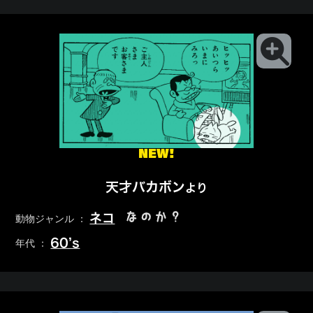
NEW!
天才バカボン
より
なのか？
ネコ
動物ジャンル ：
60’s
年代 ：