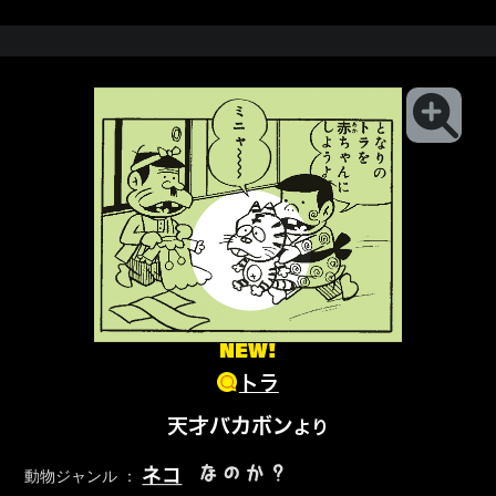
NEW!
トラ
天才バカボン
より
なのか？
ネコ
動物ジャンル ：