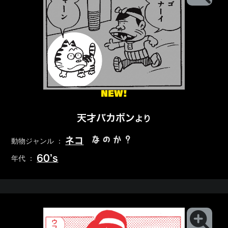
NEW!
天才バカボン
より
なのか？
ネコ
動物ジャンル ：
60’s
年代 ：