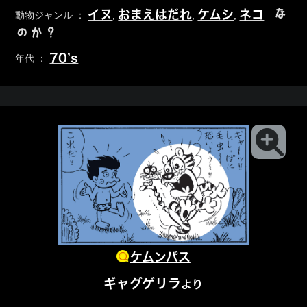
な
イヌ
おまえはだれ
ケムシ
ネコ
動物ジャンル ：
,
,
,
のか？
70’s
年代 ：
ケムンパス
ギャグゲリラ
より