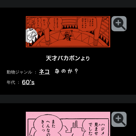
天才バカボン
より
なのか？
ネコ
動物ジャンル ：
60’s
年代 ：