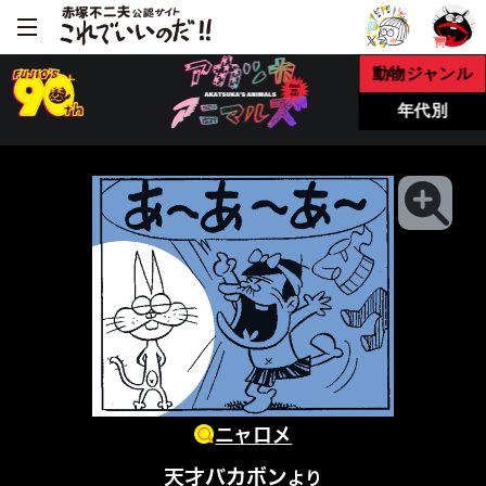
動物ジャンル
年代別
ニャロメ
天才バカボン
より