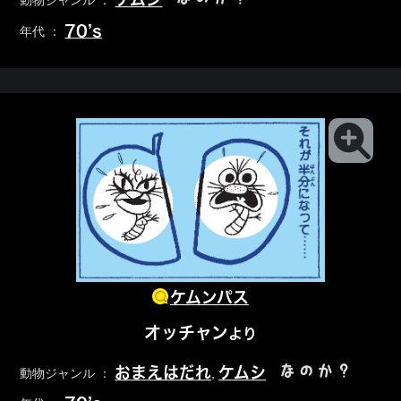
動物ジャンル ：
70’s
年代 ：
ケムンパス
オッチャン
より
なのか？
おまえはだれ
ケムシ
動物ジャンル ：
,