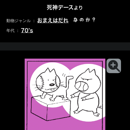
死神デース
より
なのか？
おまえはだれ
動物ジャンル ：
70’s
年代 ：