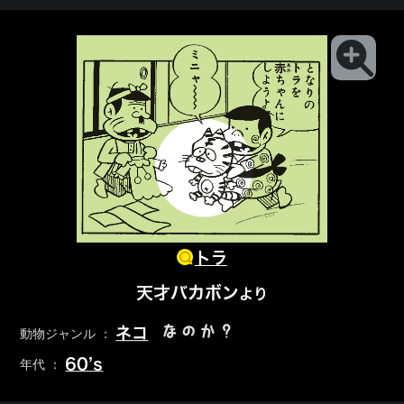
トラ
天才バカボン
より
なのか？
ネコ
動物ジャンル ：
60’s
年代 ：