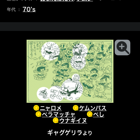
70’s
年代 ：
ニャロメ
ケムンパス
ベラマッチャ
べし
ウナギイヌ
ギャグゲリラ
より