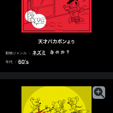
天才バカボン
より
なのか？
ネズミ
動物ジャンル ：
60’s
年代 ：