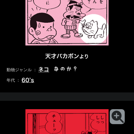
天才バカボン
より
なのか？
ネコ
動物ジャンル ：
60’s
年代 ：