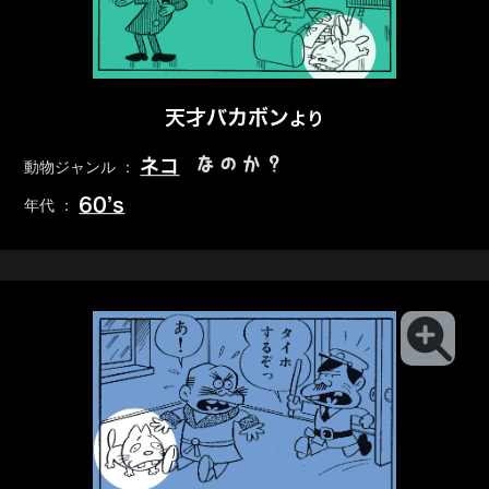
天才バカボン
より
なのか？
ネコ
動物ジャンル ：
60’s
年代 ：