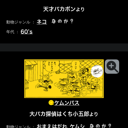
天才バカボン
より
なのか？
ネコ
動物ジャンル ：
60’s
年代 ：
ケムンパス
大バカ探偵はくち小五郎
より
なのか？
おまえはだれ
ケムシ
動物ジャンル ：
,