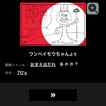
ワンペイモウちゃん
より
なのか？
おまえはだれ
動物ジャンル ：
70’s
年代 ：
»