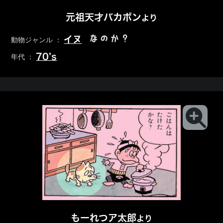
元祖天才バカボン
より
なのか？
イヌ
動物ジャンル ：
70’s
年代 ：
もーれつア太郎
より