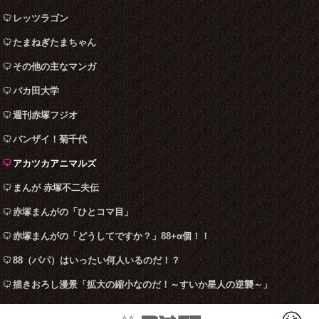
レッツラゴン
たまねぎたまちゃん
その他の主なマンガ
バカ田大学
週刊赤塚フジオ
バンザイ！菊千代
アカツカアニマルズ
まんが 赤塚不二夫伝
赤塚まんがの「ひとコマ目」
赤塚まんがの「どうしてですか？」88+α個！！
88（パパ）はいったい何人いるのだ！？
描きおろし漫景「拡大の縮小なのだ！～すいか星人の逆襲～」