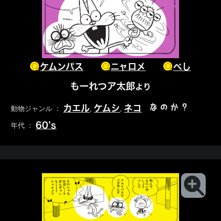
ケムンパス
ニャロメ
べし
もーれつア太郎
より
なのか？
カエル
ケムシ
ネコ
動物ジャンル ：
,
,
60’s
年代 ：