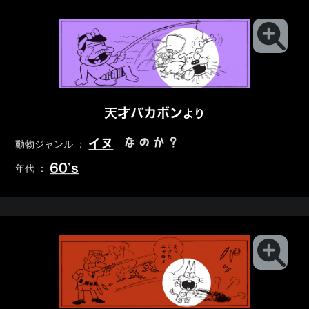
天才バカボン
より
なのか？
イヌ
動物ジャンル ：
60’s
年代 ：