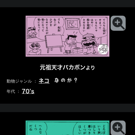
元祖天才バカボン
より
なのか？
ネコ
動物ジャンル ：
70’s
年代 ：