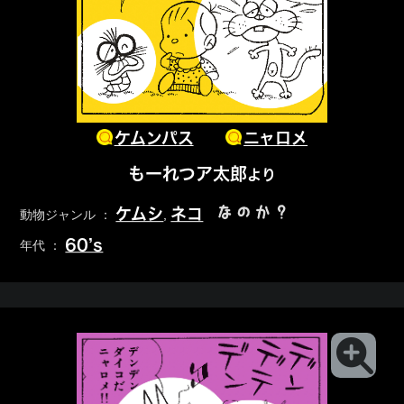
ケムンパス
ニャロメ
もーれつア太郎
より
なのか？
ケムシ
ネコ
動物ジャンル ：
,
60’s
年代 ：