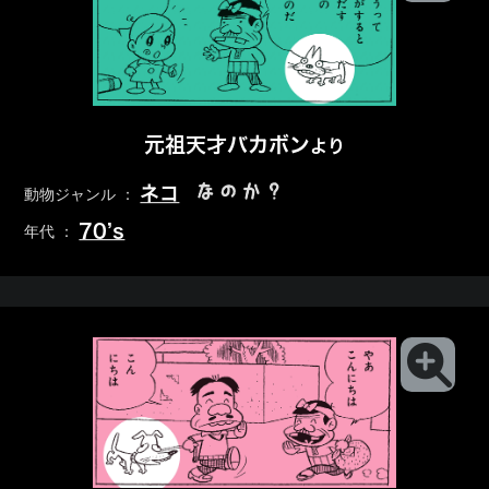
元祖天才バカボン
より
なのか？
ネコ
動物ジャンル ：
70’s
年代 ：