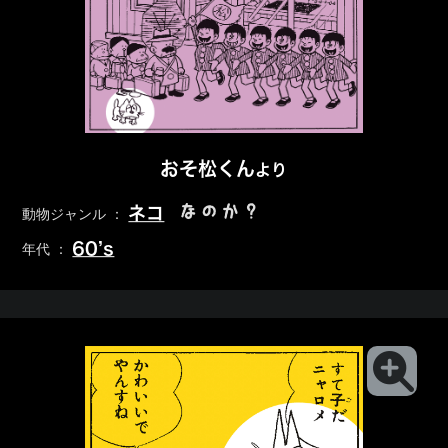
おそ松くん
より
なのか？
ネコ
動物ジャンル ：
60’s
年代 ：