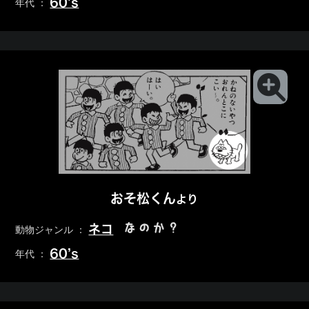
60’s
年代 ：
おそ松くん
より
なのか？
ネコ
動物ジャンル ：
60’s
年代 ：