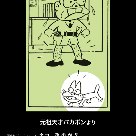
元祖天才バカボン
より
なのか？
ネコ