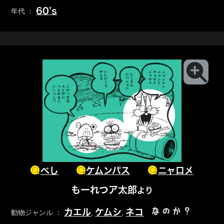
60’s
年代 ：
べし
ケムンパス
ニャロメ
もーれつア太郎
より
なのか？
カエル
ケムシ
ネコ
動物ジャンル ：
,
,