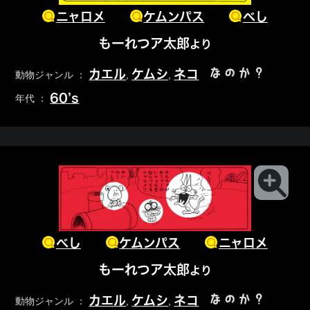
ニャロメ
ケムンパス
べし
もーれつア太郎
より
なのか？
カエル
ケムシ
ネコ
動物ジャンル ：
,
,
60’s
年代 ：
べし
ケムンパス
ニャロメ
もーれつア太郎
より
なのか？
カエル
ケムシ
ネコ
動物ジャンル ：
,
,