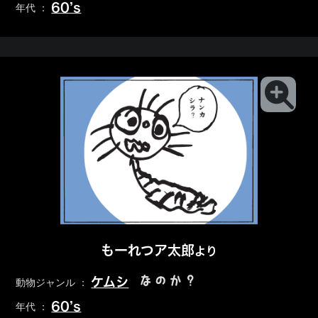
60’s
年代 ：
もーれつア太郎
より
なのか？
ケムシ
動物ジャンル ：
60’s
年代 ：