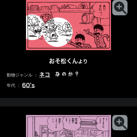
おそ松くん
より
なのか？
ネコ
動物ジャンル ：
60’s
年代 ：