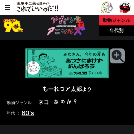
動物ジャンル
年代別
もーれつア太郎
より
なのか？
ネコ
動物ジャンル ：
60’s
年代 ：