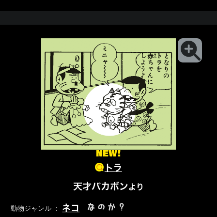
NEW!
トラ
天才バカボン
より
なのか？
ネコ
動物ジャンル ：