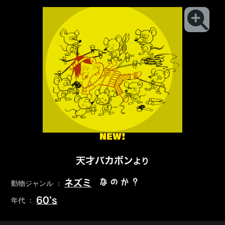
NEW!
天才バカボン
より
なのか？
ネズミ
動物ジャンル ：
60’s
年代 ：