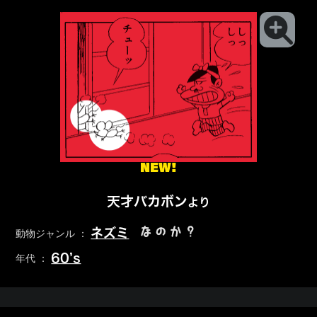
NEW!
天才バカボン
より
なのか？
ネズミ
動物ジャンル ：
60’s
年代 ：