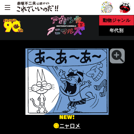
動物ジャンル
年代別
NEW!
ニャロメ