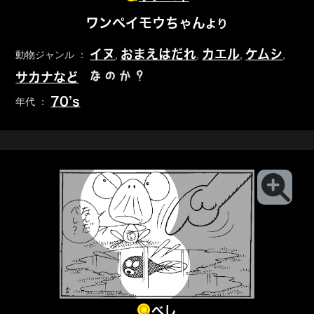
ワンペイモウちゃん
より
イヌ
おまえはだれ
カエル
ケムシ
動物ジャンル ：
,
,
,
,
なのか？
サカナなど
70’s
年代 ：
べし