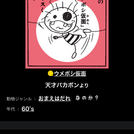
ウメボシ仮面
天才バカボン
より
なのか？
おまえはだれ
動物ジャンル ：
60’s
年代 ：