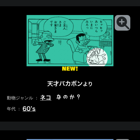
NEW!
天才バカボン
より
なのか？
ネコ
動物ジャンル ：
60’s
年代 ：