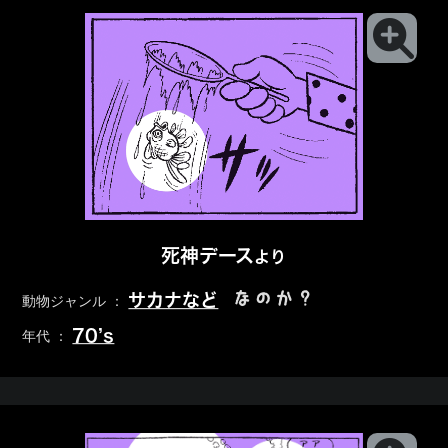
死神デース
より
なのか？
サカナなど
動物ジャンル ：
70’s
年代 ：