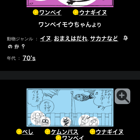
ワンペイ
ウナギイヌ
ワンペイモウちゃん
より
な
イヌ
おまえはだれ
サカナなど
動物ジャンル ：
,
,
のか？
70’s
年代 ：
べし
ケムンパス
ウナギイヌ
ワンペイ