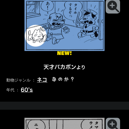
NEW!
天才バカボン
より
なのか？
ネコ
動物ジャンル ：
60’s
年代 ：