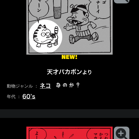
NEW!
天才バカボン
より
なのか？
ネコ
動物ジャンル ：
60’s
年代 ：