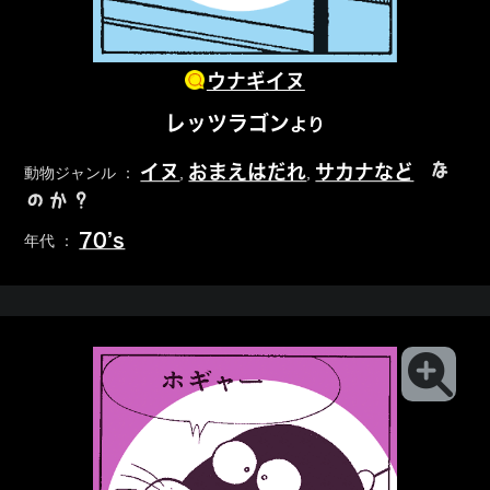
ウナギイヌ
レッツラゴン
より
な
イヌ
おまえはだれ
サカナなど
動物ジャンル ：
,
,
のか？
70’s
年代 ：