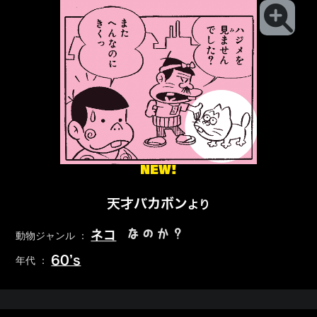
NEW!
天才バカボン
より
なのか？
ネコ
動物ジャンル ：
60’s
年代 ：