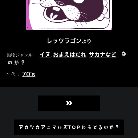
レッツラゴン
より
な
イヌ
おまえはだれ
サカナなど
動物ジャンル ：
,
,
のか？
70’s
年代 ：
»
アカツカアニマルズTOPにもどるのか？