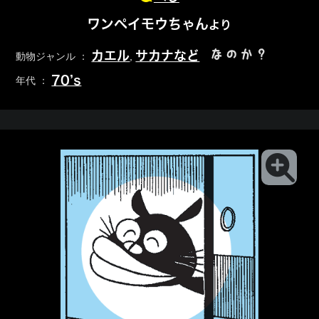
ワンペイモウちゃん
より
なのか？
カエル
サカナなど
動物ジャンル ：
,
70’s
年代 ：