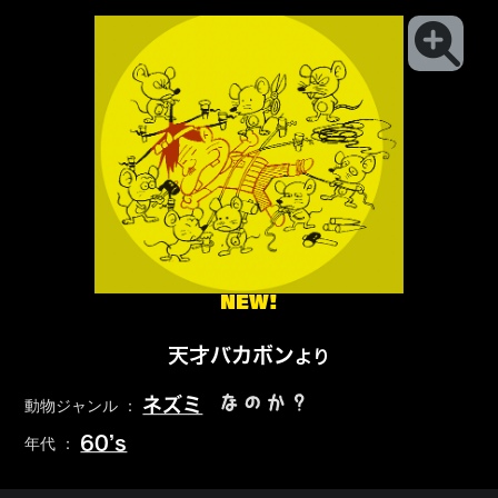
NEW!
天才バカボン
より
なのか？
ネズミ
動物ジャンル ：
60’s
年代 ：