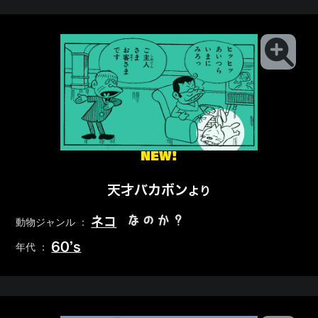
NEW!
天才バカボン
より
なのか？
ネコ
動物ジャンル ：
60’s
年代 ：