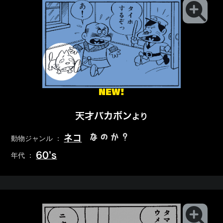
NEW!
天才バカボン
より
なのか？
ネコ
動物ジャンル ：
60’s
年代 ：