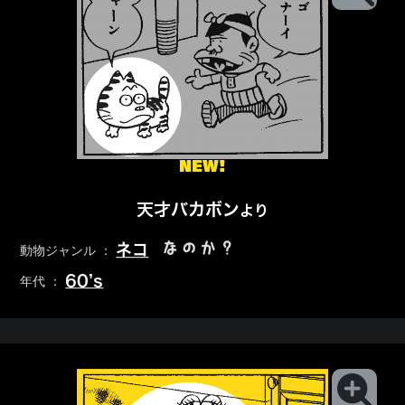
NEW!
天才バカボン
より
なのか？
ネコ
動物ジャンル ：
60’s
年代 ：