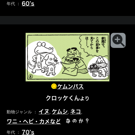
60’s
年代 ：
ケムンパス
クロッケくん
より
イヌ
ケムシ
ネコ
動物ジャンル ：
,
,
,
なのか？
ワニ・ヘビ・カメなど
70’s
年代 ：