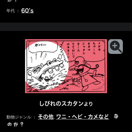
60’s
年代 ：
しびれのスカタン
より
な
その他
ワニ・ヘビ・カメなど
動物ジャンル ：
,
のか？