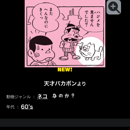
NEW!
天才バカボン
より
なのか？
ネコ
動物ジャンル ：
60’s
年代 ：