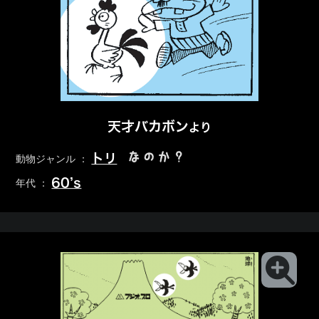
天才バカボン
より
なのか？
トリ
動物ジャンル ：
60’s
年代 ：