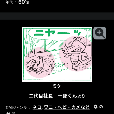
60’s
年代 ：
ミケ
二代目社長 一郎くん
より
なの
ネコ
ワニ・ヘビ・カメなど
動物ジャンル ：
,
か？