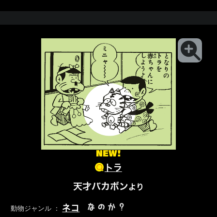
NEW!
トラ
天才バカボン
より
なのか？
ネコ
動物ジャンル ：