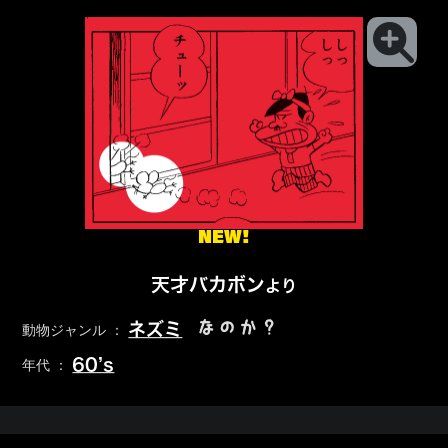
NEW!
天才バカボン
より
なのか？
ネズミ
動物ジャンル ：
60’s
年代 ：