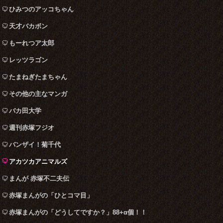
ひみつのアッコちゃん
天才バカボン
もーれつア太郎
レッツラゴン
たまねぎたまちゃん
その他の主なマンガ
バカ田大学
週刊赤塚フジオ
バンザイ！菊千代
アカツカアニマルズ
まんが 赤塚不二夫伝
赤塚まんがの「ひとコマ目」
赤塚まんがの「どうしてですか？」88+α個！！