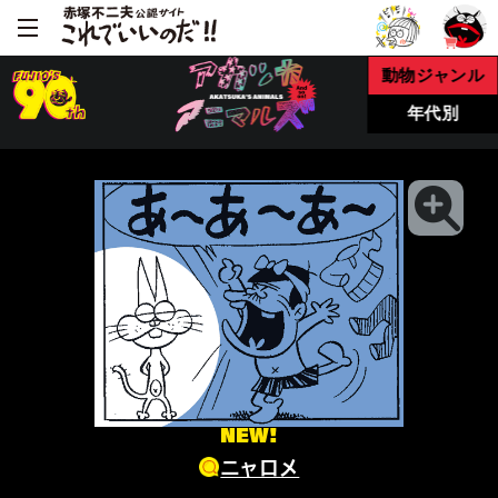
動物ジャンル
年代別
NEW!
ニャロメ