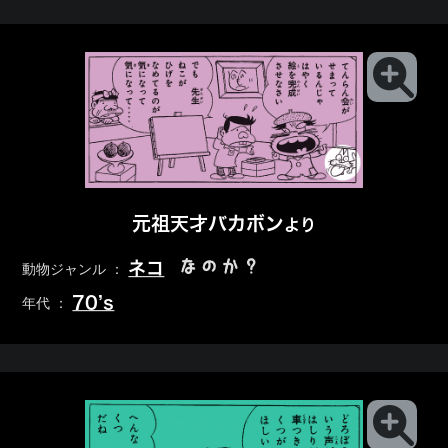
元祖天才バカボン
より
なのか？
ネコ
動物ジャンル ：
70’s
年代 ：