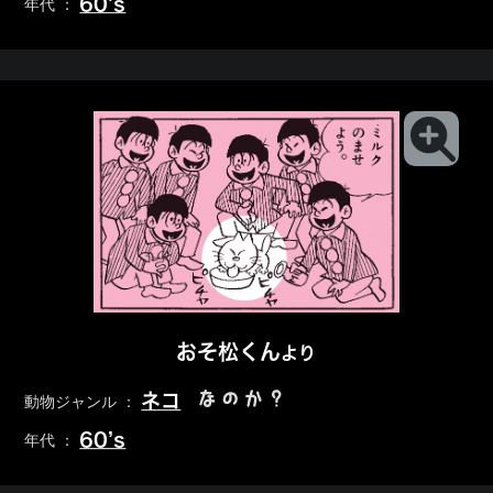
60’s
年代 ：
おそ松くん
より
なのか？
ネコ
動物ジャンル ：
60’s
年代 ：