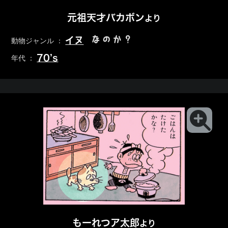
元祖天才バカボン
より
なのか？
イヌ
動物ジャンル ：
70’s
年代 ：
もーれつア太郎
より