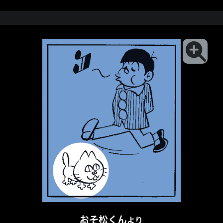
おそ松くん
より