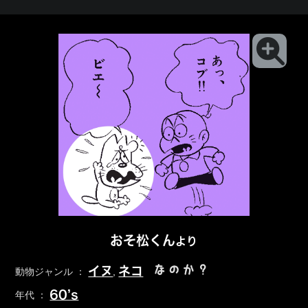
おそ松くん
より
なのか？
イヌ
ネコ
動物ジャンル ：
,
60’s
年代 ：