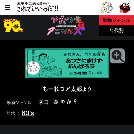
動物ジャンル
年代別
もーれつア太郎
より
なのか？
ネコ
動物ジャンル ：
60’s
年代 ：