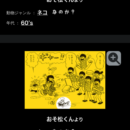
より
なのか？
ネコ
動物ジャンル ：
60’s
年代 ：
おそ松くん
より