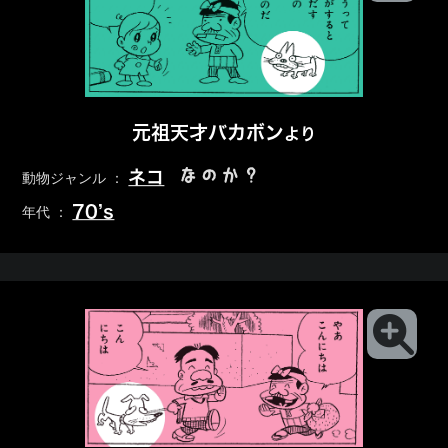
元祖天才バカボン
より
なのか？
ネコ
動物ジャンル ：
70’s
年代 ：