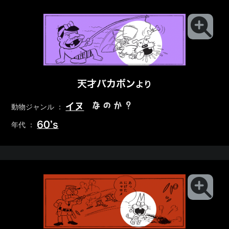
天才バカボン
より
なのか？
イヌ
動物ジャンル ：
60’s
年代 ：