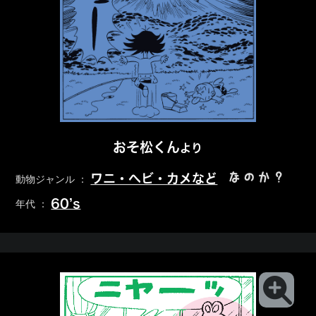
おそ松くん
より
なのか？
ワニ・ヘビ・カメなど
動物ジャンル ：
60’s
年代 ：