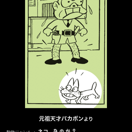
元祖天才バカボン
より
なのか？
ネコ