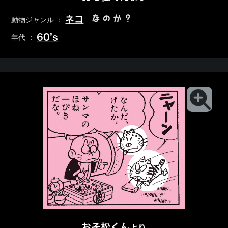
なのか？
ネコ
動物ジャンル ：
60’s
年代 ：
おそ松くん