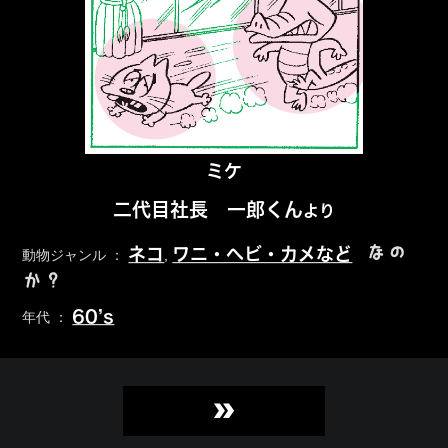
ミケ
二代目社長 一郎くん
より
なの
ネコ
ワニ・ヘビ・カメなど
動物ジャンル ：
,
か？
60’s
年代 ：
»