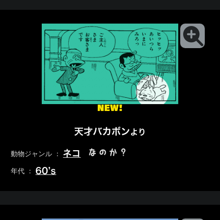
NEW!
天才バカボン
より
なのか？
ネコ
動物ジャンル ：
60’s
年代 ：