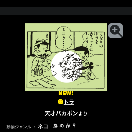
NEW!
トラ
天才バカボン
より
なのか？
ネコ
動物ジャンル ：