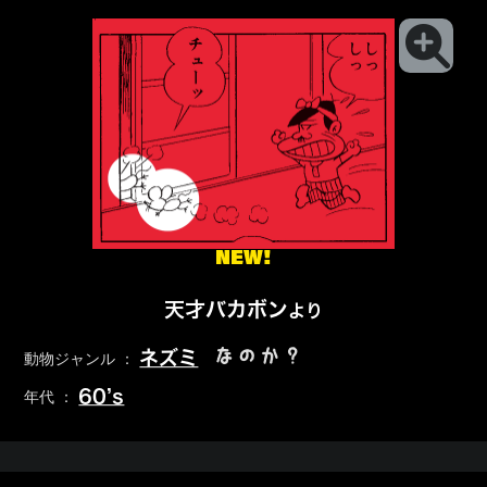
NEW!
天才バカボン
より
なのか？
ネズミ
動物ジャンル ：
60’s
年代 ：