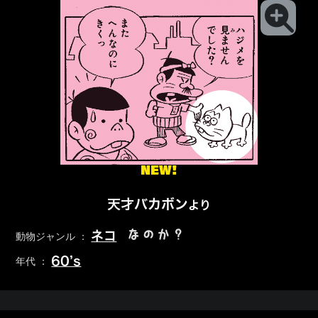
NEW!
天才バカボン
より
なのか？
ネコ
動物ジャンル ：
60’s
年代 ：