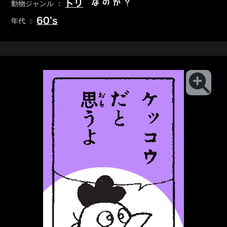
なのか？
トリ
動物ジャンル ：
60’s
年代 ：