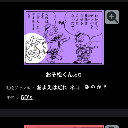
おそ松くん
より
なのか？
おまえはだれ
ネコ
動物ジャンル ：
,
60’s
年代 ：