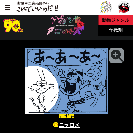
動物ジャンル
年代別
NEW!
ニャロメ