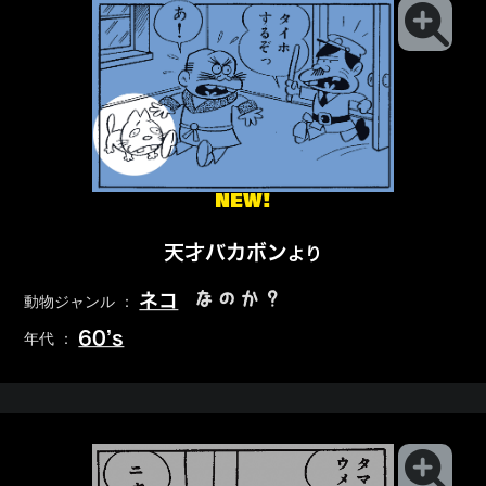
NEW!
天才バカボン
より
なのか？
ネコ
動物ジャンル ：
60’s
年代 ：