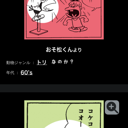
おそ松くん
より
なのか？
トリ
動物ジャンル ：
60’s
年代 ：