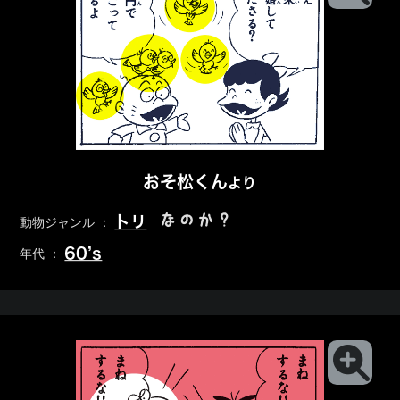
おそ松くん
より
なのか？
トリ
動物ジャンル ：
60’s
年代 ：