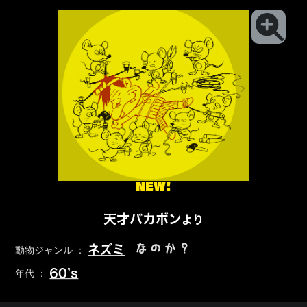
NEW!
天才バカボン
より
なのか？
ネズミ
動物ジャンル ：
60’s
年代 ：