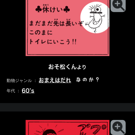
おそ松くん
より
なのか？
おまえはだれ
動物ジャンル ：
60’s
年代 ：