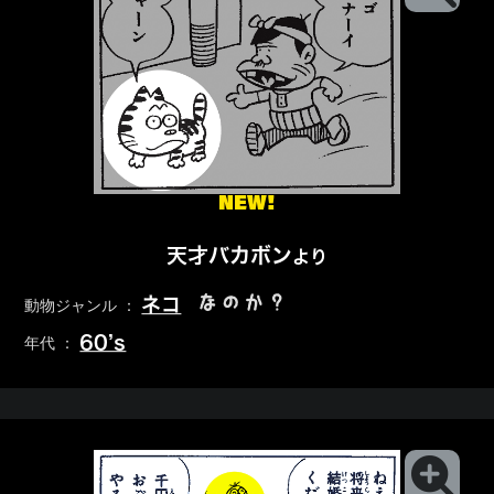
NEW!
天才バカボン
より
なのか？
ネコ
動物ジャンル ：
60’s
年代 ：