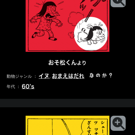
おそ松くん
より
なのか？
イヌ
おまえはだれ
動物ジャンル ：
,
60’s
年代 ：