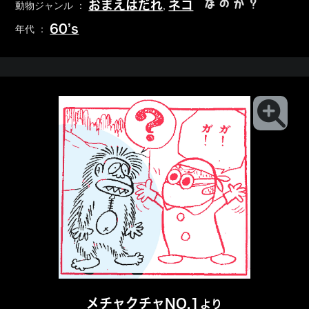
なのか？
おまえはだれ
ネコ
動物ジャンル ：
,
60’s
年代 ：
メチャクチャNO.1
より