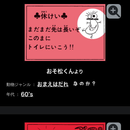
おそ松くん
より
なのか？
おまえはだれ
動物ジャンル ：
60’s
年代 ：