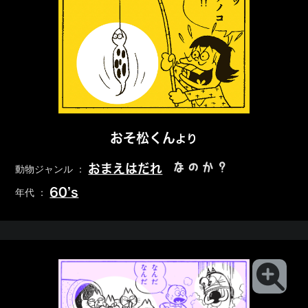
おそ松くん
より
なのか？
おまえはだれ
動物ジャンル ：
60’s
年代 ：