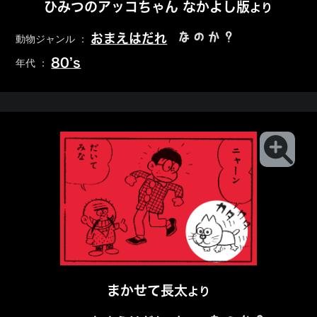
ひみつのアッコちゃん なかよし版
より
なのか？
おまえはだれ
動物ジャンル ：
80’s
年代 ：
まかせて長太
より