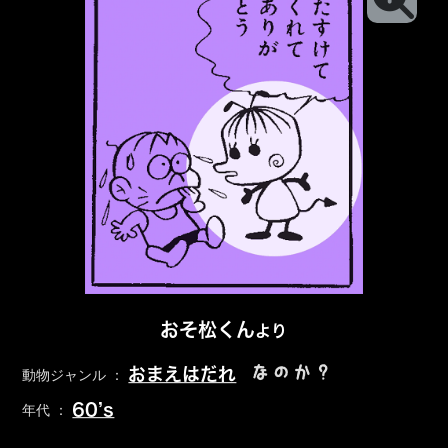
おそ松くん
より
なのか？
おまえはだれ
動物ジャンル ：
60’s
年代 ：