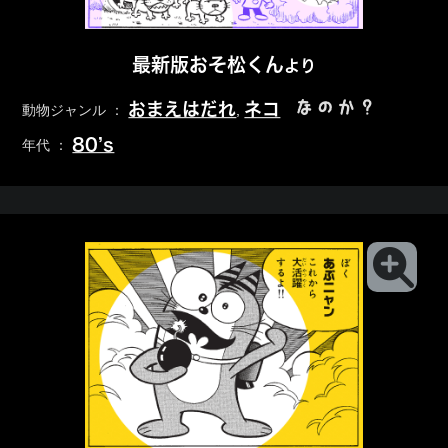
最新版おそ松くん
より
なのか？
おまえはだれ
ネコ
動物ジャンル ：
,
80’s
年代 ：