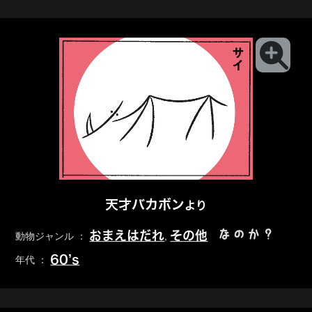
天才バカボン
より
なのか？
おまえはだれ
その他
動物ジャンル ：
,
60’s
年代 ：