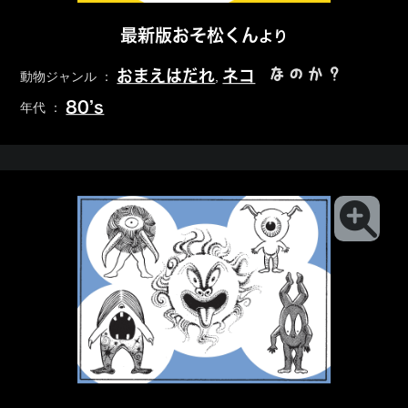
最新版おそ松くん
より
なのか？
おまえはだれ
ネコ
動物ジャンル ：
,
80’s
年代 ：