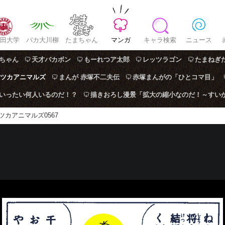
田大学
バカ大川柳
たまちゃん
マンガ
キャラ検索
ニュース
ちゃん
天才バカボン
もーれつア太郎
レッツラゴン
たまねぎ
ツカアニマルズ
まんが 赤塚不二夫伝
赤塚まんがの「ひとコマ目」
はいったい何人いるのだ！？
描きおろし漫景「拡大の縮小なのだ！～すい
ツカアニマルズ0567