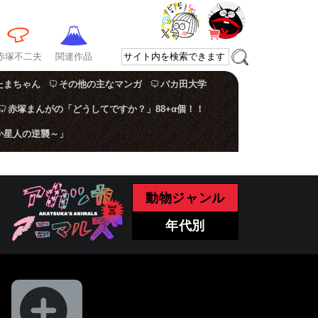
赤塚不二夫
関連作品
たまちゃん
その他の主なマンガ
バカ田大学
赤塚まんがの「どうしてですか？」88+α個！！
か星人の逆襲～」
動物ジャンル
年代別