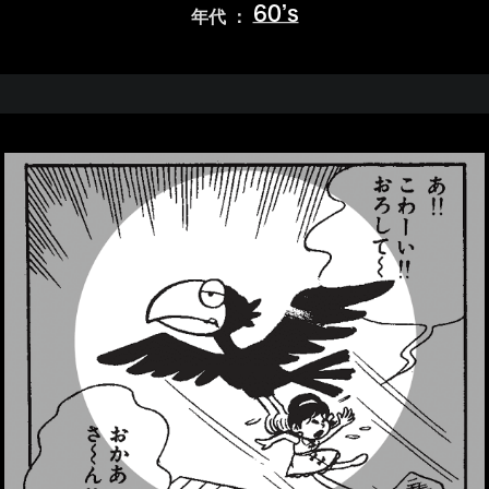
60’s
年代 ：