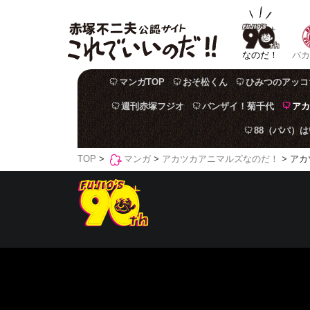
なのだ！
バカ
マンガTOP
おそ松くん
ひみつのアッコ
週刊赤塚フジオ
バンザイ！菊千代
アカ
88（パパ）
TOP
>
マンガ
>
アカツカアニマルズなのだ！
> アカ