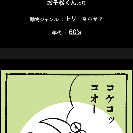
おそ松くん
より
トリ
なのか？
動物ジャンル ：
60’s
年代 ：