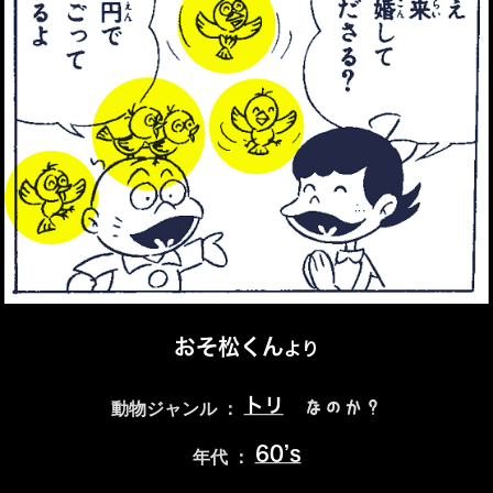
おそ松くん
より
トリ
なのか？
動物ジャンル ：
60’s
年代 ：