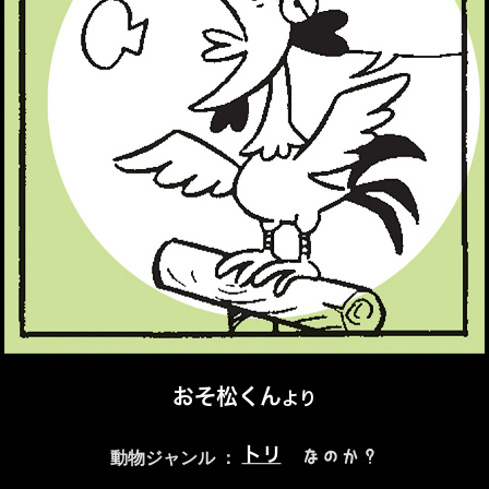
おそ松くん
より
トリ
なのか？
動物ジャンル ：