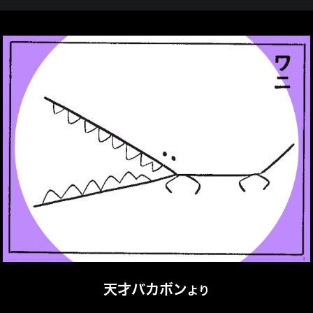
天才バカボン
より