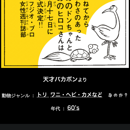
天才バカボン
より
トリ
ワニ・ヘビ・カメなど
,
なのか？
動物ジャンル ：
60’s
年代 ：