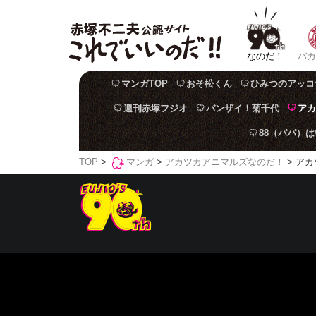
なのだ！
バカ
マンガTOP
おそ松くん
ひみつのアッコ
週刊赤塚フジオ
バンザイ！菊千代
アカ
88（パパ）
TOP
>
マンガ
>
アカツカアニマルズなのだ！
> アカ