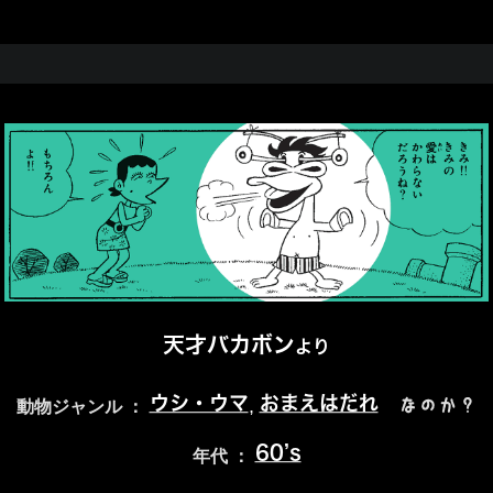
天才バカボン
より
ウシ・ウマ
おまえはだれ
,
なのか？
動物ジャンル ：
60’s
年代 ：