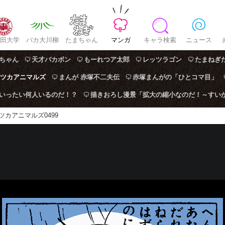
田大学
バカ大川柳
たまちゃん
マンガ
キャラ検索
ニュース
ちゃん
天才バカボン
もーれつア太郎
レッツラゴン
たまねぎ
ツカアニマルズ
まんが 赤塚不二夫伝
赤塚まんがの「ひとコマ目」
はいったい何人いるのだ！？
描きおろし漫景「拡大の縮小なのだ！～すい
ツカアニマルズ0499