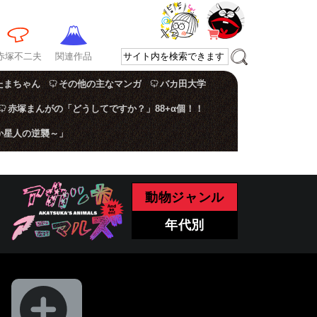
赤塚不二夫
関連作品
たまちゃん
その他の主なマンガ
バカ田大学
赤塚まんがの「どうしてですか？」88+α個！！
か星人の逆襲～」
動物ジャンル
年代別