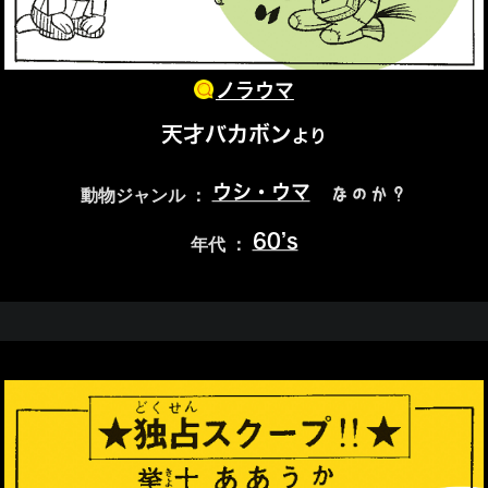
ノラウマ
天才バカボン
より
ウシ・ウマ
なのか？
動物ジャンル ：
60’s
年代 ：