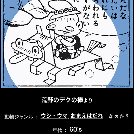
荒野のデクの棒
より
ウシ・ウマ
おまえはだれ
,
なのか？
動物ジャンル ：
60’s
年代 ：