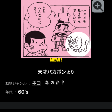
NEW!
天才バカボン
より
なのか？
ネコ
動物ジャンル ：
60’s
年代 ：