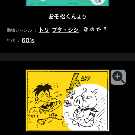
おそ松くん
より
なのか？
トリ
ブタ・シシ
動物ジャンル ：
,
60’s
年代 ：