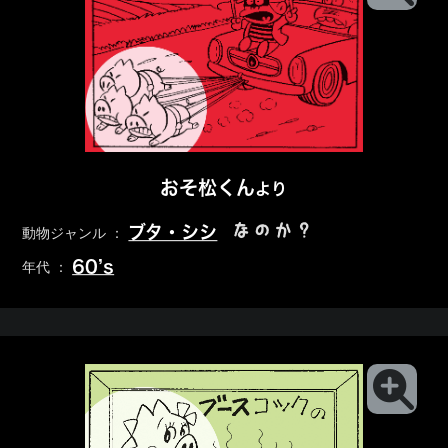
おそ松くん
より
なのか？
ブタ・シシ
動物ジャンル ：
60’s
年代 ：