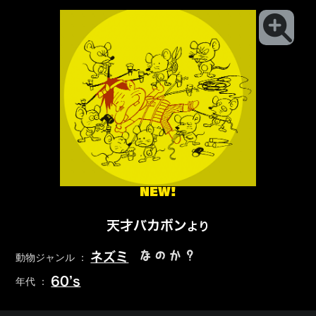
NEW!
天才バカボン
より
なのか？
ネズミ
動物ジャンル ：
60’s
年代 ：