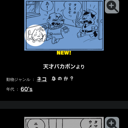
NEW!
天才バカボン
より
なのか？
ネコ
動物ジャンル ：
60’s
年代 ：