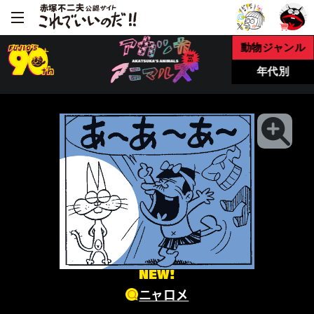
動物ジャンル
年代別
NEW!
ニャロメ