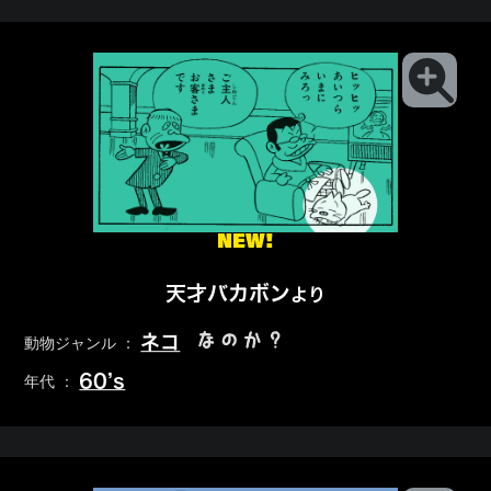
NEW!
天才バカボン
より
なのか？
ネコ
動物ジャンル ：
60’s
年代 ：