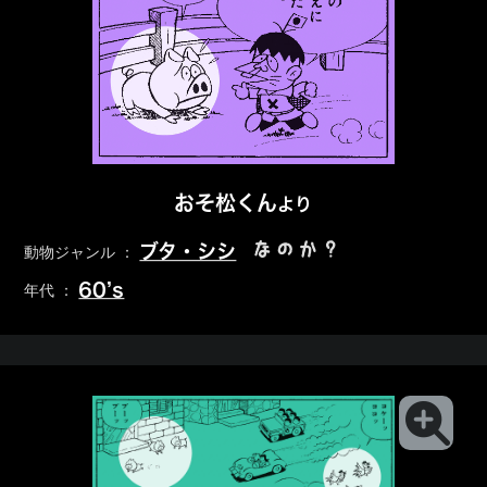
おそ松くん
より
なのか？
ブタ・シシ
動物ジャンル ：
60’s
年代 ：