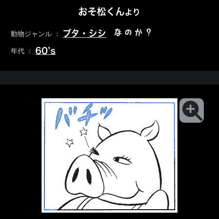
おそ松くん
より
なのか？
ブタ・シシ
動物ジャンル ：
60’s
年代 ：