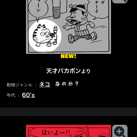
NEW!
天才バカボン
より
なのか？
ネコ
動物ジャンル ：
60’s
年代 ：