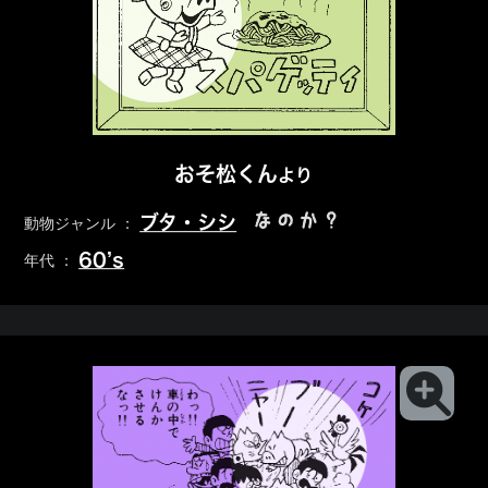
おそ松くん
より
なのか？
ブタ・シシ
動物ジャンル ：
60’s
年代 ：