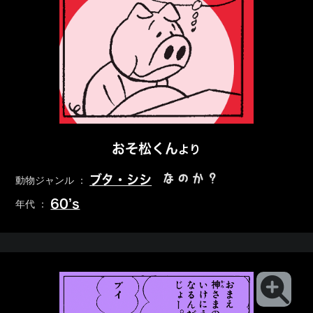
おそ松くん
より
なのか？
ブタ・シシ
動物ジャンル ：
60’s
年代 ：