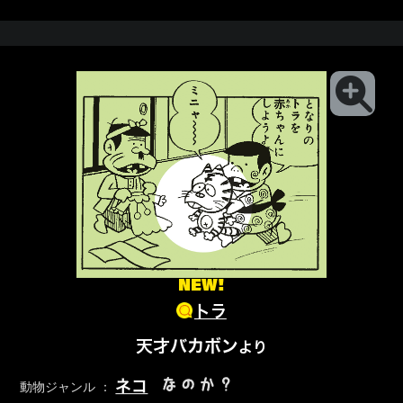
NEW!
トラ
天才バカボン
より
なのか？
ネコ
動物ジャンル ：