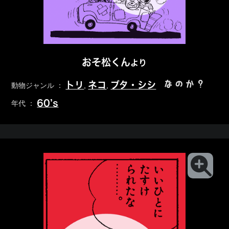
おそ松くん
より
なのか？
トリ
ネコ
ブタ・シシ
動物ジャンル ：
,
,
60’s
年代 ：