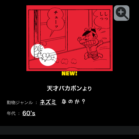
NEW!
天才バカボン
より
なのか？
ネズミ
動物ジャンル ：
60’s
年代 ：