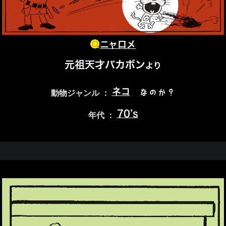
ニャロメ
元祖天才バカボン
より
ネコ
なのか？
動物ジャンル ：
70’s
年代 ：