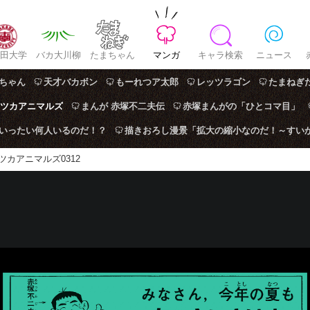
田大学
バカ大川柳
たまちゃん
マンガ
キャラ検索
ニュース
ちゃん
天才バカボン
もーれつア太郎
レッツラゴン
たまねぎ
ツカアニマルズ
まんが 赤塚不二夫伝
赤塚まんがの「ひとコマ目」
はいったい何人いるのだ！？
描きおろし漫景「拡大の縮小なのだ！～すい
ツカアニマルズ0312