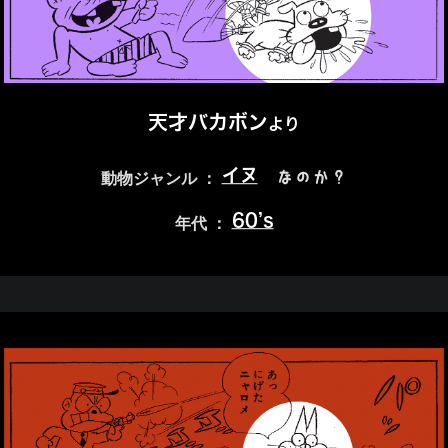
天才バカボン
より
イヌ
なのか？
動物ジャンル ：
60’s
年代 ：