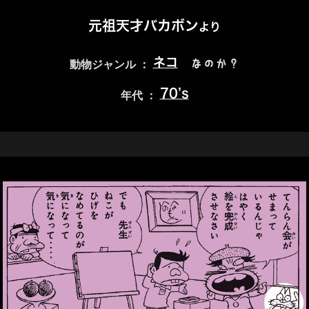
元祖天才バカボン
より
ネコ
なのか？
動物ジャンル ：
70’s
年代 ：