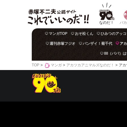
なのだ！
バカ
マンガTOP
おそ松くん
ひみつのアッコ
週刊赤塚フジオ
バンザイ！菊千代
アカ
88（パパ）
TOP
>
マンガ
>
アカツカアニマルズなのだ！
> アカ