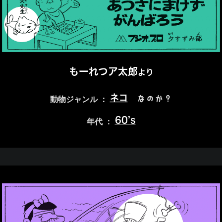
もーれつア太郎
より
ネコ
なのか？
動物ジャンル ：
60’s
年代 ：