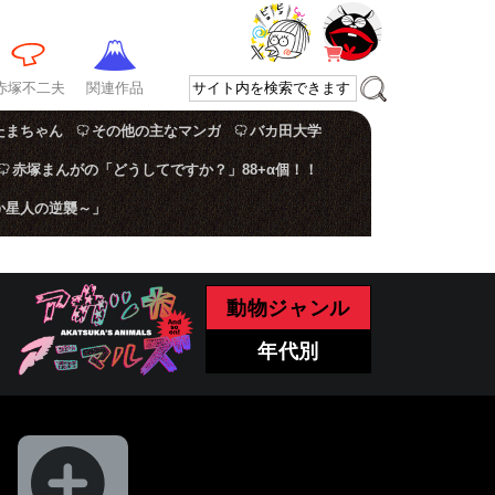
赤塚不二夫
関連作品
たまちゃん
その他の主なマンガ
バカ田大学
赤塚まんがの「どうしてですか？」88+α個！！
か星人の逆襲～」
動物ジャンル
年代別