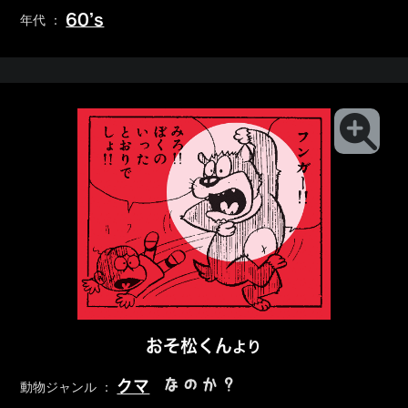
60’s
年代 ：
おそ松くん
より
なのか？
クマ
動物ジャンル ：