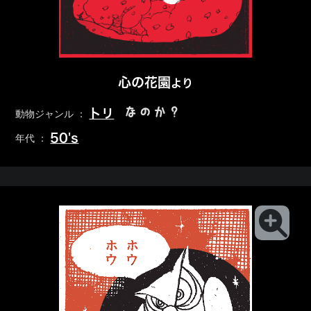
心の花園
より
なのか？
トリ
動物ジャンル ：
50's
年代 ：