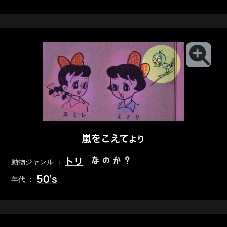
嵐をこえて
より
なのか？
トリ
動物ジャンル ：
50's
年代 ：