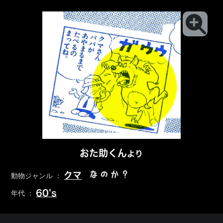
おた助くん
より
なのか？
クマ
動物ジャンル ：
60’s
年代 ：