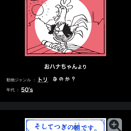
おハナちゃん
より
なのか？
トリ
動物ジャンル ：
50's
年代 ：