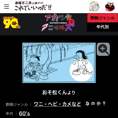
動物ジャンル
年代別
おそ松くん
より
なのか？
ワニ・ヘビ・カメなど
動物ジャンル ：
60’s
年代 ：