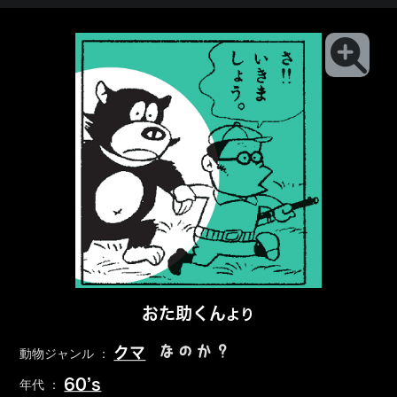
おた助くん
より
なのか？
クマ
動物ジャンル ：
60’s
年代 ：