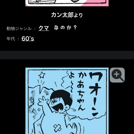
カン太郎
より
なのか？
クマ
動物ジャンル ：
60’s
年代 ：