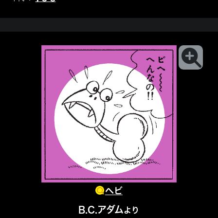
ヘビ
B.C.アダム
より