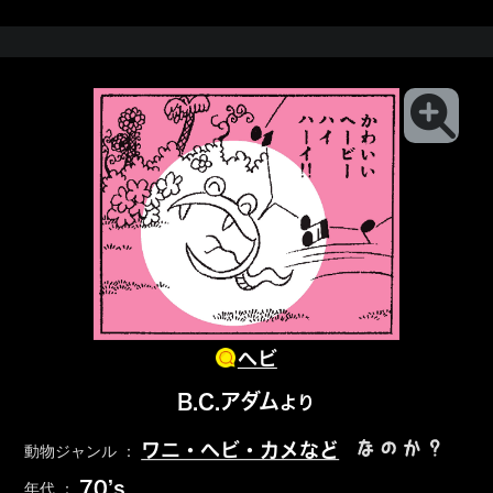
ヘビ
B.C.アダム
より
なのか？
ワニ・ヘビ・カメなど
動物ジャンル ：
70’s
年代 ：