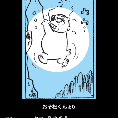
おそ松くん
より
なのか？