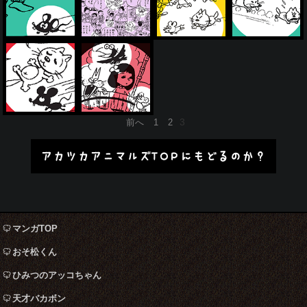
投
3
前へ
1
2
稿
の
アカツカアニマルズTOPにもどるのか？
ペ
ー
ジ
送
り
マンガTOP
おそ松くん
ひみつのアッコちゃん
天才バカボン