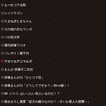
もーれつア太郎
レッツラゴン
たまねぎたまちゃん
その他の主なマンガ
バカ田大学
週刊赤塚フジオ
バンザイ！菊千代
アカツカアニマルズ
まんが 赤塚不二夫伝
赤塚まんがの「ひとコマ目」
赤塚まんがの「どうしてですか？」88+α個！！
88（パパ）はいったい何人いるのだ！？
描きおろし漫景「拡大の縮小なのだ！～すいか星人の逆襲～」