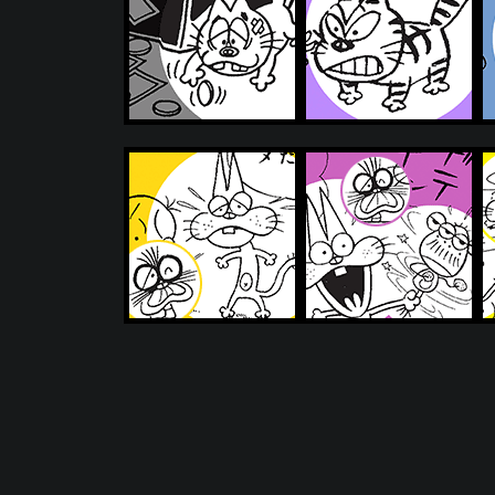
投
稿
の
ペ
ー
ジ
送