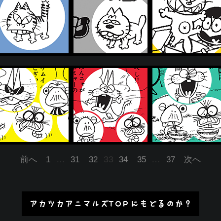
…
33
…
前へ
1
31
32
34
35
37
次へ
アカツカアニマルズTOPにもどるのか？