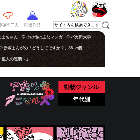
赤塚不二夫
関連作品
たまちゃん
その他の主なマンガ
バカ田大学
赤塚まんがの「どうしてですか？」88+α個！！
か星人の逆襲～」
動物ジャンル
年代別