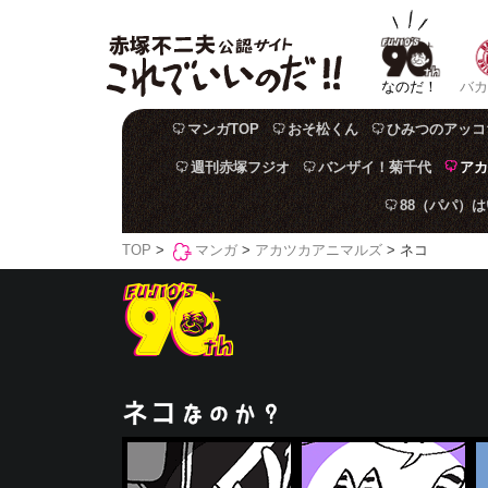
なのだ！
バカ
マンガTOP
おそ松くん
ひみつのアッコ
週刊赤塚フジオ
バンザイ！菊千代
アカ
88（パパ）
TOP
>
マンガ
>
アカツカアニマルズ
> ネコ
ネコ
なのか？