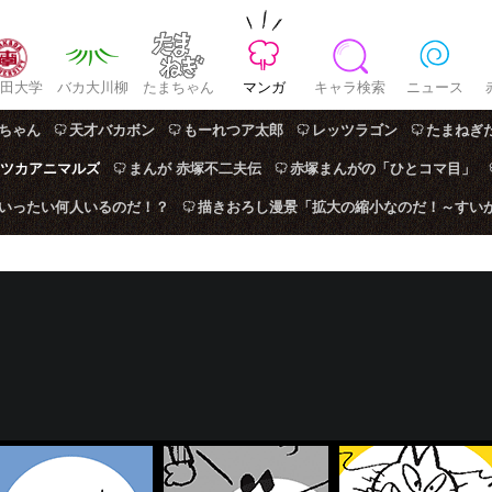
田大学
バカ大川柳
たまちゃん
マンガ
キャラ検索
ニュース
ちゃん
天才バカボン
もーれつア太郎
レッツラゴン
たまねぎ
ツカアニマルズ
まんが 赤塚不二夫伝
赤塚まんがの「ひとコマ目」
はいったい何人いるのだ！？
描きおろし漫景「拡大の縮小なのだ！～すい