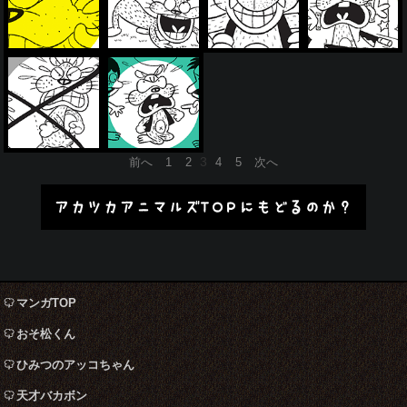
投
3
前へ
1
2
4
5
次へ
稿
の
アカツカアニマルズTOPにもどるのか？
ペ
ー
ジ
送
り
マンガTOP
おそ松くん
ひみつのアッコちゃん
天才バカボン