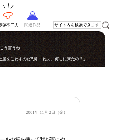
赤塚不二夫
関連作品
。
らこう言うね
社屋をこわすのだ!!展 「ねぇ、何しに来たの？」
2001年 11月 2日（金）
ールの箱を持って我が家にや