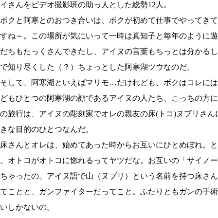
イさんをビデオ撮影班の助っ人とした総勢12人。
クと阿寒とのおつき合いは、ボクが初めて仕事でやってきてか
すね～。この場所が気にいって一時は真知子と毎年のように遊
だちもたっくさんできたし、アイヌの言葉もちっとは分かるし
で知り尽くした（？）ちょっとした阿寒湖ツウなのだ。
そして、阿寒湖といえばマリモ…だけれども、ボクはコレには
どもひとつの阿寒湖の顔であるアイヌの人たち、こっちの方に
の旅行は、アイヌの彫刻家でオレの親友の床(トコ)ヌブリさ
きな目的のひとつなんだ。
床さんとオレは、始めてあった時からお互いにひとめぼれ。と
。オトコがオトコに惚れるってヤツだな。お互いの「サイノー
ちゃったの。アイヌ語で山（ヌブリ）という名前を持つ床さん
てことと、ガンファイターだってこと。ふたりともガンの手術
いしかないの。