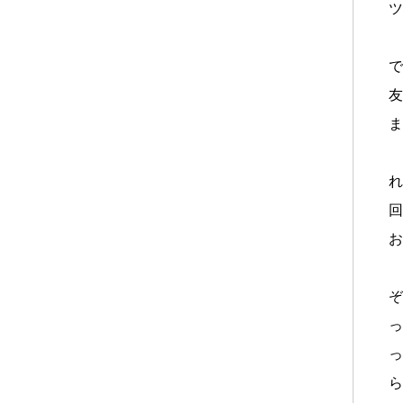
ツ
ボ
で
友
ま
れ
回
お
ぞ
っ
っ
ら