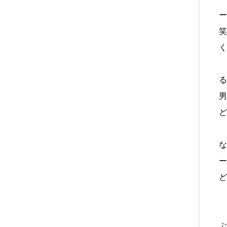
ー
笑
く
る
男
ど
な
ー
ど
7
ぶ