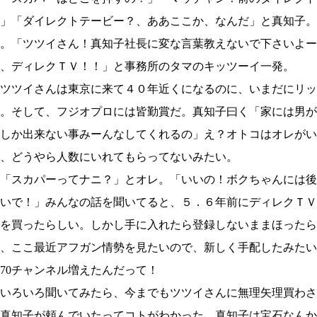
」「ダイレクトテービー？、ああここか、なんだ」と真知子。
。「ツツイさん！真知子社長に変な言葉教えないで下さいよー
、ディレクＴＶ！！」と事務所のタマのキッツーイ一発。
ツツイさんは東京に来て４０年近くになるのに、いまだにリッ
。そして、フジオプロには皆勤賞だ。真知子曰く「家には男が
しか出来ない事みーんなしてくれるの」え？オトコはオレがい
、どうやら人数にいれてもらってないみたい。
「スカパーってナニ？」とオレ。「いいの！ボクちゃんには後
いで！」みんなの話を聞いてると、５．６年前にディレクＴＶ
を買ったらしい。しかし手に入れたら登録しないままほったら
、ここ最近アフガン情勢を見たいので、新しく手配したみたい
0チャンネル増えたんだって！
いろいろ聞いてみたら、今までもツツイさんに無理矢理買わさ
真知子が頼んでいたってコトがわかった。真知子は宝石なんか