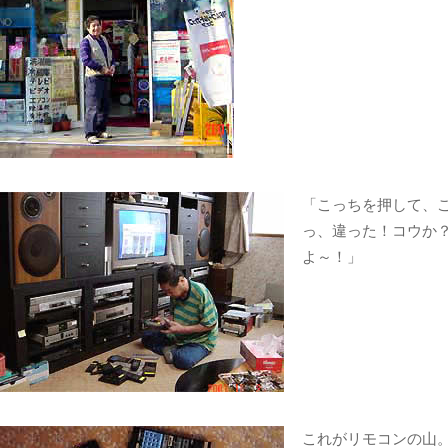
「こっちを押して、
っ、違った！コウか
よ～！」
これがリモコンの山