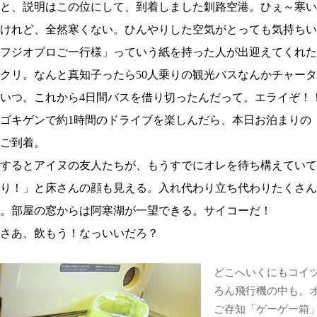
と、説明はこの位にして、到着しました釧路空港。ひぇ～寒い
けれど、全然寒くない。ひんやりした空気がとっても気持ちい
フジオプロご一行様」っていう紙を持った人が出迎えてくれた
クリ。なんと真知子ったら50人乗りの観光バスなんかチャー
いつ。これから4日間バスを借り切ったんだって。エライぞ！
ゴキゲンで約1時間のドライブを楽しんだら、本日お泊まりの
ご到着。
するとアイヌの友人たちが、もうすでにオレを待ち構えていて
り！」と床さんの顔も見える。入れ代わり立ち代わりたくさん
。部屋の窓からは阿寒湖が一望できる。サイコーだ！
さあ、飲もう！なっいいだろ？
どこへいくにもコイ
ろん飛行機の中も。
ご存知「ゲーゲー箱