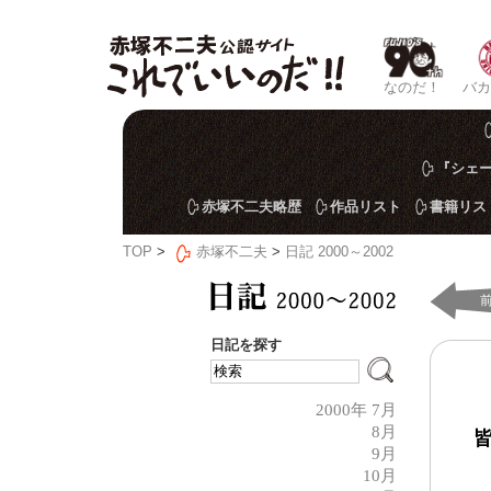
なのだ！
バカ
『シェー
赤塚不二夫略歴
作品リスト
書籍リス
TOP
>
赤塚不二夫
>
日記 2000～2002
日記を探す
2000年 7月
8月
9月
10月