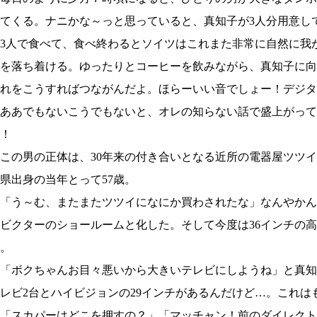
てくる。ナニかな～っと思っていると、真知子が3人分用意し
3人で食べて、食べ終わるとソイツはこれまた非常に自然に我
を落ち着ける。ゆったりとコーヒーを飲みながら、真知子に向
れをこうすればつながんだよ。ほらーいい音でしょー！デジタ
ああでもないこうでもないと、オレの知らない話で盛上がって
！
の男の正体は、30年来の付き合いとなる近所の電器屋ツツイ
県出身の当年とって57歳。
「う～む、またまたツツイになにか買わされたな」なんやかん
ビクターのショールームと化した。そして今度は36インチの
。
ボクちゃんお目々悪いから大きいテレビにしようね」と真知子
レビ2台とハイビジョンの29インチがあるんだけど…。これは
「スカパーはどこを押すの？」「マッチャン！前のダイレクト