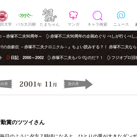
田大学
バカ大川柳
たまちゃん
マンガ
キャラ検索
ニュース
～赤塚不二夫90周年～
赤塚不二夫90周年の企画めぐり べしが行くべし
!!の自叙伝 －赤塚不二夫クロニクル－』ちょい読みする？！ 赤塚不二夫な
ト
日記 2000～2002
赤塚不二夫もパパなのだ？！
フジオプロ旧
前の月
次の月
皆勤賞のツツイさん
毎日のように夕方７時頃になると、ひとりの男が大きなダンボ