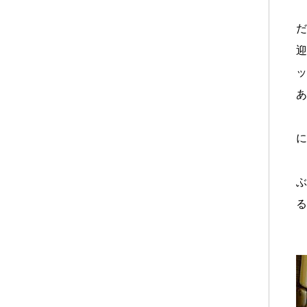
だ
迎
ッ
あ
に
ぶ
る