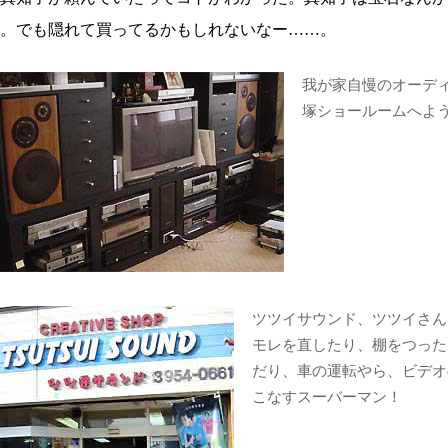
。でも隠れて買ってるかもしれないなー……。
我が家自慢のオーデ
塚ショールームへよ
ツツイサウンド、ツツイさん
モレを直したり、棚をつった
だり、車の運転やら、ビデオ
こなすスーバーマン！