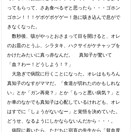
ってもらって、さあ食べるぞと思ったら・・・ゴホン
ゴホン！！！ゲボゲボゲゲー！急に咳き込んで息がで
きなくなった。
数秒後、咳がやっとおさまって目を開けると、オレ
のお皿のとうふ、シラタキ、ハクサイがケチャップを
かけたみたいに真っ赤なんだ。 真知子が驚いて
「血？わー！どうしよう！？」
大急ぎで病院に行くことになった。オレはもちろん
真知子のなすがママだ。「食道が切れたのかもしれな
い」とか「ガン再発？」とか「もっと悪い病気？」と
か車のなかでも真知子は心配しているけれども、オレ
はすでに「しょうがないなー」と覚悟を決めていた。
どうせ、なるようにしかならないんだから・・・。
病院に着いたら、ただちに宿直の先生から「貧血度