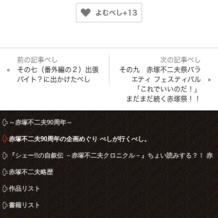
よむべし+13
«
その七（番外編の２）出張
その九 赤塚不二夫祭バラ
バイト？に出かけたべし
エティ フェスティバル
»
「これでいいのだ！」
まだまだ続く赤塚祭！！
～赤塚不二夫90周年～
赤塚不二夫90周年の企画めぐり べしが行くべし。
『シェー!!の自叙伝 －赤塚不二夫クロニクル－』ちょい読みする？！ 赤
塚不二夫ならこう言うね
赤塚不二夫略歴
作品リスト
書籍リスト