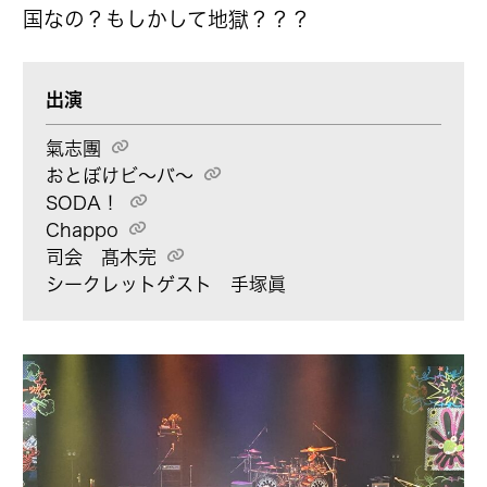
国なの？もしかして地獄？？？
出演
氣志團
おとぼけビ〜バ〜
SODA！
Chappo
司会
髙木完
シークレットゲスト 手塚眞