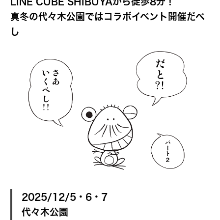
LINE CUBE SHIBUYAから徒歩8分！
真冬の代々木公園ではコラボイベント開催だべ
し
2025/12/5・6・7
代々木公園