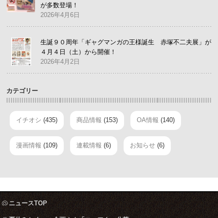
が多数登場！
2026年4月6日
生誕９０周年「ギャグマンガの王様誕生 赤塚不二夫展」が
４月４日（土）から開催！
2026年4月2日
カテゴリー
イチオシ
(435)
商品情報
(153)
OA情報
(140)
漫画情報
(109)
連載情報
(6)
お知らせ
(6)
ニュースTOP