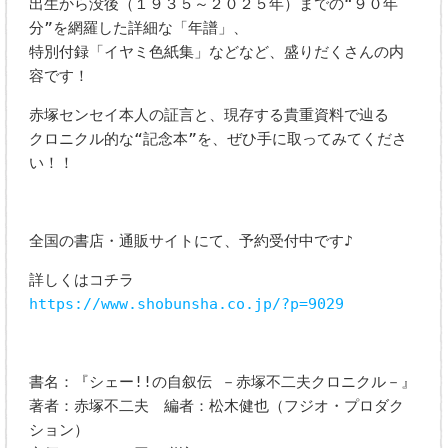
出生から没後（１９３５～２０２５年）までの“９０年
分”を網羅した詳細な「年譜」、
特別付録「イヤミ色紙集」などなど、盛りだくさんの内
容です！
赤塚センセイ本人の証言と、現存する貴重資料で辿る
クロニクル的な“記念本”を、ぜひ手に取ってみてくださ
い！！
全国の書店・通販サイトにて、予約受付中です♪
詳しくはコチラ
https://www.shobunsha.co.jp/?p=9029
書名：『シェー!!の自叙伝 －赤塚不二夫クロニクル－』
著者：赤塚不二夫 編者：松木健也（フジオ・プロダク
ション）