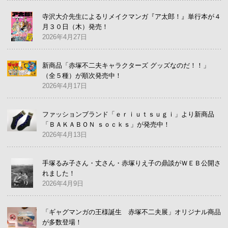
寺沢大介先生によるリメイクマンガ『ア太郎！』単行本が４
月３０日（木）発売！
2026年4月27日
新商品「赤塚不二夫キャラクターズ グッズなのだ！！」
（全５種）が順次発売中！
2026年4月17日
ファッションブランド「ｅｒｉｕｔｓｕｇｉ」より新商品
「ＢＡＫＡＢＯＮ ｓｏｃｋｓ」が発売中！
2026年4月13日
手塚るみ子さん・丈さん・赤塚りえ子の鼎談がＷＥＢ公開さ
れました！
2026年4月9日
「ギャグマンガの王様誕生 赤塚不二夫展」オリジナル商品
が多数登場！