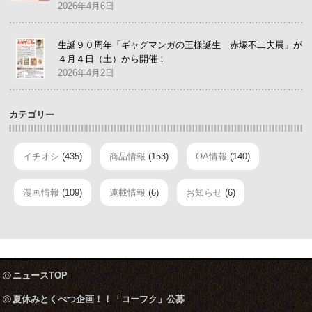
2026年4月6日
生誕９０周年「ギャグマンガの王様誕生 赤塚不二夫展」が
４月４日（土）から開催！
2026年4月2日
カテゴリー
イチオシ
(435)
商品情報
(153)
OA情報
(140)
漫画情報
(109)
連載情報
(6)
お知らせ
(6)
ニュースTOP
夏休みとくべつ企画！！「コーフク」公募