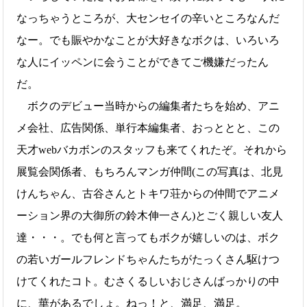
なっちゃうところが、大センセイの辛いところなんだ
なー。でも賑やかなことが大好きなボクは、いろいろ
な人にイッペンに会うことができてご機嫌だったん
だ。
ボクのデビュー当時からの編集者たちを始め、アニ
メ会社、広告関係、単行本編集者、おっととと、この
天才webバカボンのスタッフも来てくれたぞ。それから
展覧会関係者、もちろんマンガ仲間(この写真は、北見
けんちゃん、古谷さんとトキワ荘からの仲間でアニメ
ーション界の大御所の鈴木伸一さん)とごく親しい友人
達・・・。でも何と言ってもボクが嬉しいのは、ボク
の若いガールフレンドちゃんたちがたっくさん駆けつ
けてくれたコト。むさくるしいおじさんばっかりの中
に、華があるでしょ。ねっ！と、満足、満足。