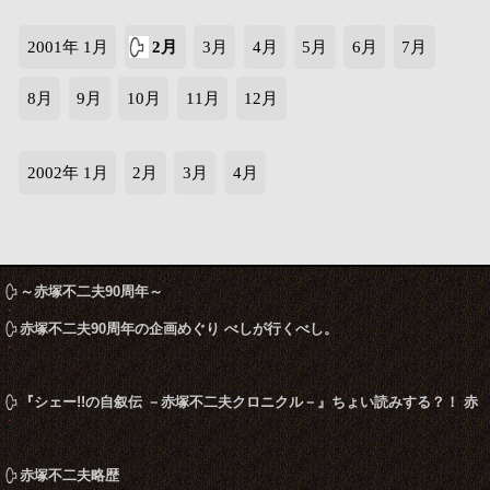
2001年 1月
2月
3月
4月
5月
6月
7月
8月
9月
10月
11月
12月
2002年 1月
2月
3月
4月
～赤塚不二夫90周年～
赤塚不二夫90周年の企画めぐり べしが行くべし。
『シェー!!の自叙伝 －赤塚不二夫クロニクル－』ちょい読みする？！ 赤
塚不二夫ならこう言うね
赤塚不二夫略歴