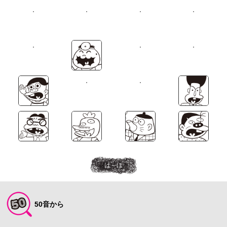
は～ほ
50音から