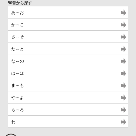
あ～お
か～こ
さ～そ
た～と
な～の
は～ほ
ま～も
や～よ
ら～ろ
わ