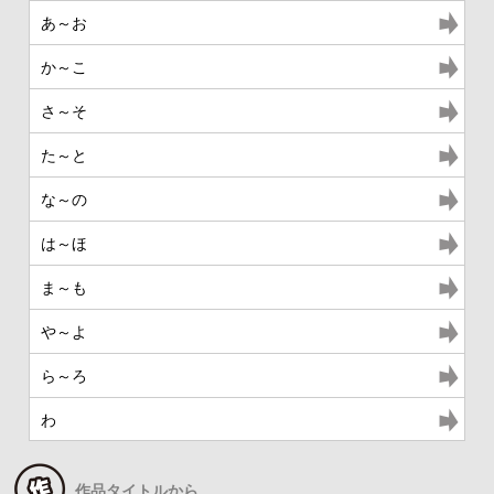
あ～お
か～こ
さ～そ
た～と
な～の
は～ほ
ま～も
や～よ
ら～ろ
わ
作品タイトルから