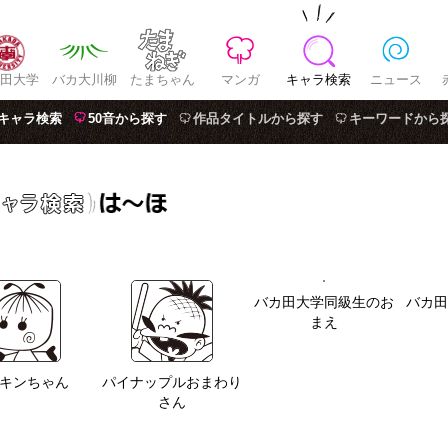
田大学
バカ大川柳
たまちゃん
マンガ
キャラ検索
ニュース
キャラ検索
50音から探す
作品タイトルから探す
キーワードから
バカ田大学同級生のお
バカ田
まえ
キンちゃん
パイナップルおまわり
さん