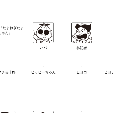
 『たまねぎたま
ちゃん』
パパ
林記者
グチ長十郎
ヒッピーちゃん
ピヨコ
ピヨ