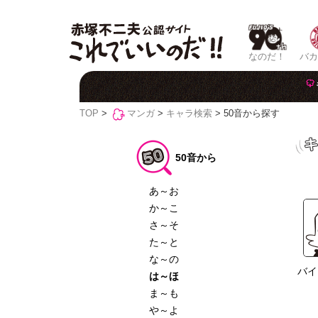
なのだ！
バカ
TOP
>
マンガ
>
キャラ検索
> 50音から探す
50音から
あ～お
か～こ
さ～そ
た～と
な～の
バイ
は～ほ
ま～も
や～よ