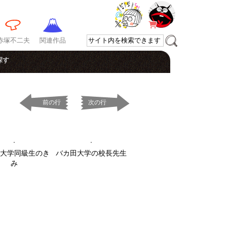
赤塚不二夫
関連作品
探す
前の行
次の行
大学同級生のき
バカ田大学の校長先生
み