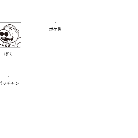
ボケ男
ぼく
ボッチャン