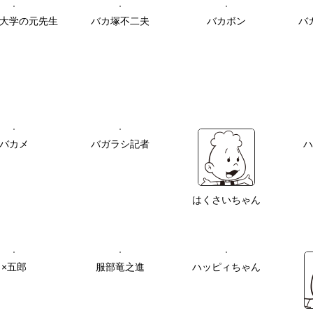
大学の元先生
バカ塚不二夫
バカボン
バ
バカメ
バガラシ記者
ハ
はくさいちゃん
×五郎
服部竜之進
ハッピィちゃん