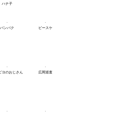
ハナ子
バンパク
ビースケ
ピヨのおじさん
広岡巡査