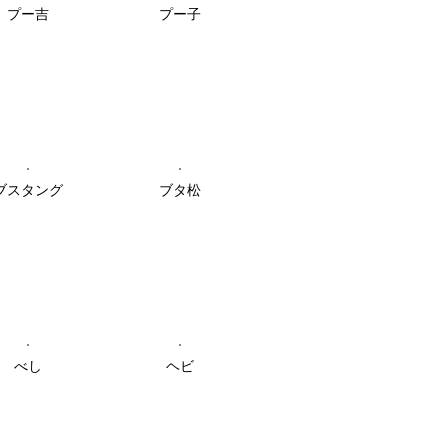
プー吉
プー子
ブスタング
ブタ松
べし
ヘビ