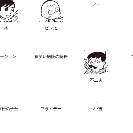
フー
裕
ピン太
ージョン
福笑い病院の院長
不二夫
タ松の子分
フライデー
へい吉