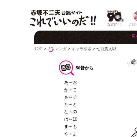
なのだ！
バカ
TOP
>
マンガ
>
キャラ検索
> 七百貸太郎
50音から
あ～お
か～こ
さ～そ
た～と
な～の
は～ほ
ま～も
や～よ