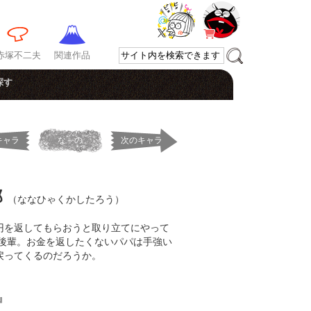
赤塚不二夫
関連作品
探す
キャラ
な～の
次のキャラ
郎
（ななひゃくかしたろう）
0円を返してもらおうと取り立てにやって
後輩。お金を返したくないパパは手強い
に戻ってくるのだろうか。
』