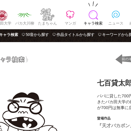
田大学
バカ大川柳
たまちゃん
マンガ
キャラ検索
ニュース
キャラ検索
50音から探す
作品タイトルから探す
キーワードから
前の
七百貸太
パパに貸した70
きたバカ田大学の
が700円は無事
『天才バカボン