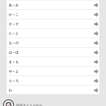
あ～お
か～こ
さ～そ
た～と
な～の
は～ほ
ま～も
や～よ
ら～ろ
わ
作品タイトルから