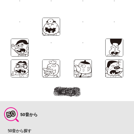
は～ほ
50音から