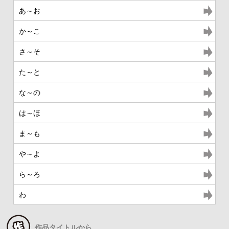
あ～お
か～こ
さ～そ
た～と
な～の
は～ほ
ま～も
や～よ
ら～ろ
わ
作品タイトルから