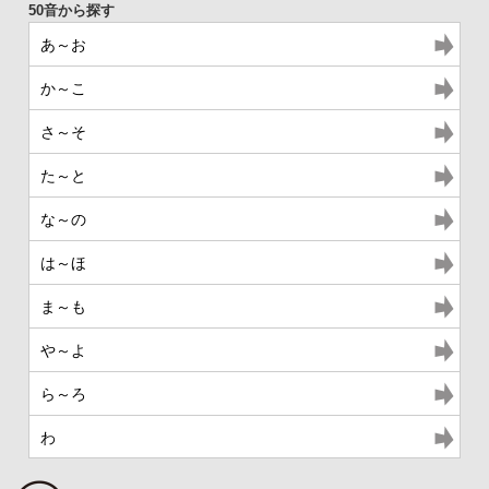
あ～お
か～こ
さ～そ
た～と
な～の
は～ほ
ま～も
や～よ
ら～ろ
わ