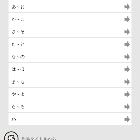
あ～お
か～こ
さ～そ
た～と
な～の
は～ほ
ま～も
や～よ
ら～ろ
わ
作品タイトルから