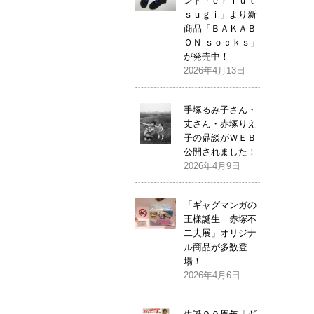
ンド「ｅｒｉｕｔ
ｓｕｇｉ」より新
商品「ＢＡＫＡＢ
ＯＮ ｓｏｃｋｓ」
が発売中！
2026年4月13日
手塚るみ子さん・
丈さん・赤塚りえ
子の鼎談がＷＥＢ
公開されました！
2026年4月9日
「ギャグマンガの
王様誕生 赤塚不
二夫展」オリジナ
ル商品が多数登
場！
2026年4月6日