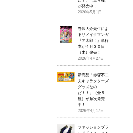
だ！」（全４種）
が発売中！
2026年5月1日
寺沢大介先生によ
るリメイクマンガ
『ア太郎！』単行
本が４月３０日
（木）発売！
2026年4月27日
新商品「赤塚不二
夫キャラクターズ
グッズなの
だ！！」（全５
種）が順次発売
中！
2026年4月17日
ファッションブラ