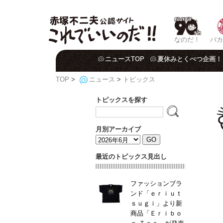
なのだ！
バカ
ニュースTOP
夏休みとくべつ企画！
TOP
>
ニュース
>
トピックス
トピックスを探す
月別アーカイブ
最近のトピックス見出し
ファッションブラ
ンド「ｅｒｉｕｔ
ｓｕｇｉ」より新
商品「Ｅｒｉｂｏ