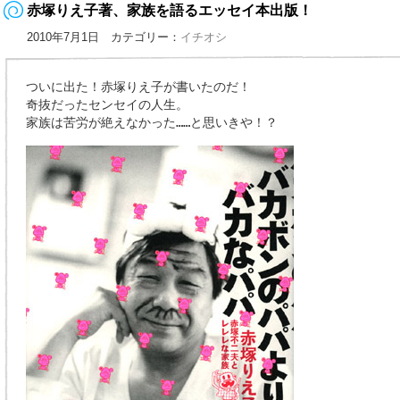
赤塚りえ子著、家族を語るエッセイ本出版！
2010年7月1日 カテゴリー：
イチオシ
ついに出た！赤塚りえ子が書いたのだ！
奇抜だったセンセイの人生。
家族は苦労が絶えなかった……と思いきや！？