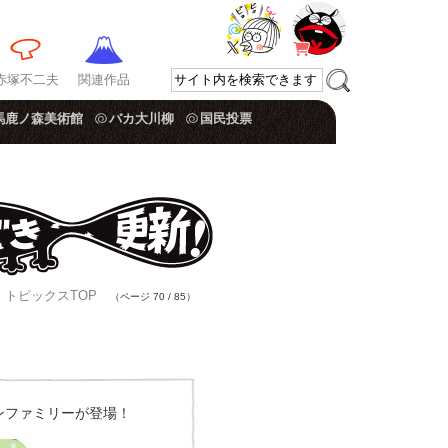
赤塚不二夫
関連作品
馬鹿ノ森美術館
バカ大川柳
国民投票
トピックスTOP
（ページ 70 / 85）
カボンファミリーが登場！