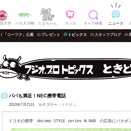
田大学
バカ大川柳
たまちゃん
マンガ
キャラ検索
ニュース
！「コーフク」公募
プレゼント
トピックス
スタッフブログ
パパも満足！NEC携帯電話
2010年7月21日 カテゴリー：
イチオシ
ドコモの携帯 docomo STYLE series N-06B の広告にバ