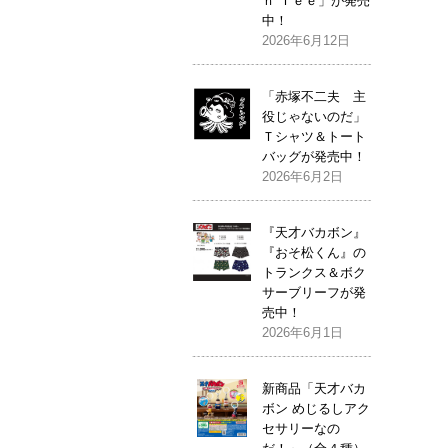
ｎ Ｔｅｅ」が発売
中！
2026年6月12日
「赤塚不二夫 主
役じゃないのだ」
Ｔシャツ＆トート
バッグが発売中！
2026年6月2日
『天才バカボン』
『おそ松くん』の
トランクス＆ボク
サーブリーフが発
売中！
2026年6月1日
新商品「天才バカ
ボン めじるしアク
セサリーなの