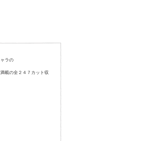
、
キャラの
け満載の全２４７カット収