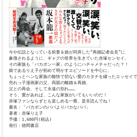
今や伝説となっている前妻＆娘が同席した“再婚記者会見”に
象徴されるように、ギャグの世界を生きていた赤塚センセイ。
その家族も「バカボン一家」のようにハチャメチャだった？！
娘であるりえ子が初めて明かすエピソードを中心に、
ちょっとヘンな家族の愉快で切ない愛のカタチを綴ったエッセイ
売れっ子漫画家の父、両親の離婚＆再婚、
父との再会、そして永遠の別れ……。
そう、愛があれば、こんな家族がいてもいいのだ！
赤塚ファンならずとも楽しめる一冊。是非読んでね！
書名：「バカボンのパパよりバカなパパ」
著者：赤塚りえ子
予価：1,680円(税込)
発行：徳間書店