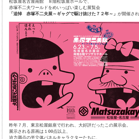
松坂屋名古屋南館 ８階松坂屋ホールで、
赤塚不二夫ワールドをめいっぱい楽しむ展覧会
「追悼 赤塚不二夫展～ギャグで駆け抜けた７２年～」
が開催さ
昨年７月、東京松屋銀座で行われ、大好評だったこの展示会。
展示される原画は１00点以上、
迫力満点の半立体パネルキャラクターたちに、