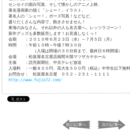
センセイの面白写真、そして懐かしのアニメ上映、
著名漫画家の描く「シェー！」イラスト、
著名人の「シェー！」ポーズ写真！などなど、
盛りだくさんな内容で、飽きさせません！
東海のみなさん、それ以外の人も名古屋へ、レッツラゴーン！
新作グッズも多数販売します！お見逃しなくっ！
会期 ：２０１０年６月２３日（水）～７月５日（月）
時間 ：午前１０時～午後７時３０分
（入場は閉場の３０分前まで、最終日６時閉場）
会場 ：松坂屋名古屋店南間８階マツザカヤホール
主催 ：読売新聞社、中京テレビ放送
入場料 ：一般８００円、高大生５００円（税込）中学生以下無
お問合せ： 松坂屋名古屋 ０５２－２５１－１１１１
http://www.fujio72.com/
前の記事へ
次の記事へ