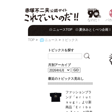
なのだ！
バカ
ニュースTOP
夏休みとくべつ企画！
TOP
>
ニュース
>
トピックス
トピックスを探す
月別アーカイブ
最近のトピックス見出し
ファッションブラ
ンド「ｅｒｉｕｔ
ｓｕｇｉ」より新
商品「Ｅｒｉｂｏ