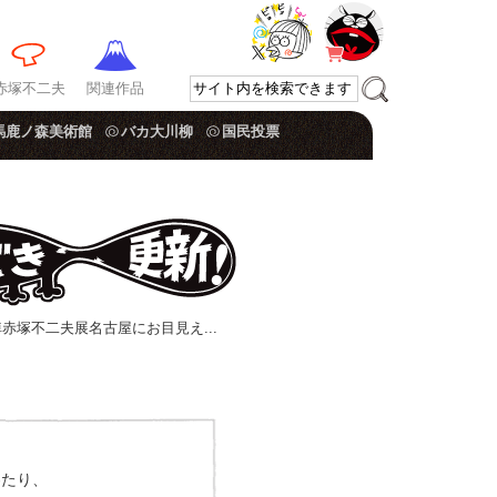
赤塚不二夫
関連作品
馬鹿ノ森美術館
バカ大川柳
国民投票
悼赤塚不二夫展名古屋にお目見え...
わたり、