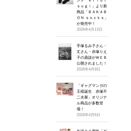
ンド「ｅｒｉｕｔ
ｓｕｇｉ」より新
商品「ＢＡＫＡＢ
ＯＮ ｓｏｃｋｓ」
が発売中！
2026年4月13日
手塚るみ子さん・
丈さん・赤塚りえ
子の鼎談がＷＥＢ
公開されました！
2026年4月9日
「ギャグマンガの
王様誕生 赤塚不
二夫展」オリジナ
ル商品が多数登
場！
2026年4月6日