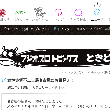
田大学
バカ大川柳
たまちゃん
マンガ
キャラ検索
ニュース
！「コーフク」公募
プレゼント
トピックス
スタッフブログ
トピックスTOP
>
イチオシ
> 追
追悼赤塚不二夫展名古屋にお目見え！
2010年6月10日 カテゴリー：
イチオシ
名古屋の皆さん、お待たせしました！
来る２０１０年６月２３日（水）～７月５日（月）の１３日間に