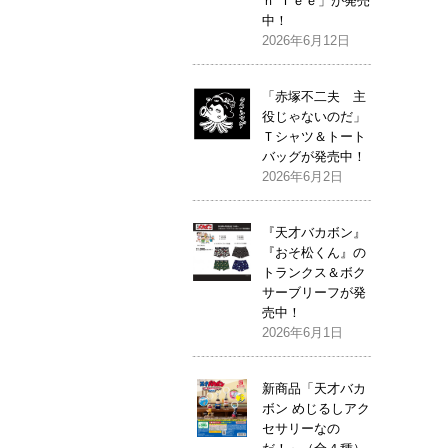
ｎ Ｔｅｅ」が発売
中！
2026年6月12日
「赤塚不二夫 主
役じゃないのだ」
Ｔシャツ＆トート
バッグが発売中！
2026年6月2日
『天才バカボン』
『おそ松くん』の
トランクス＆ボク
サーブリーフが発
売中！
2026年6月1日
新商品「天才バカ
ボン めじるしアク
セサリーなの