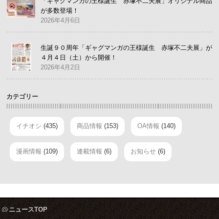
「ギャグマンガの王様誕生 赤塚不二夫展」オリジナル商品
が多数登場！
2026年4月6日
生誕９０周年「ギャグマンガの王様誕生 赤塚不二夫展」が
４月４日（土）から開催！
2026年4月2日
カテゴリー
イチオシ
(435)
商品情報
(153)
OA情報
(140)
漫画情報
(109)
連載情報
(6)
お知らせ
(6)
ニュースTOP