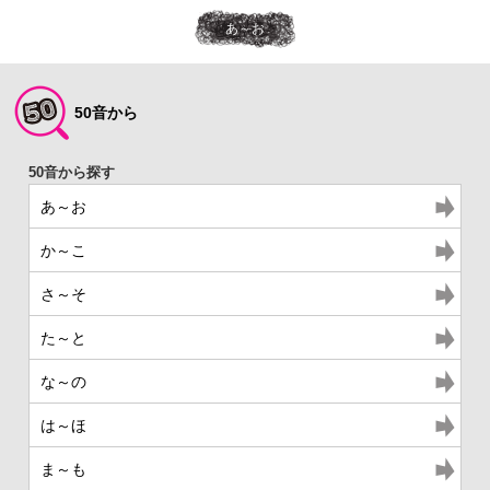
あ～お
50音から
あ～お
か～こ
さ～そ
た～と
な～の
は～ほ
ま～も