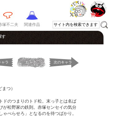
赤塚不二夫
関連作品
探す
キャラ
た～と
次のキャラ
どまつ）
トドのつまりのトド松。末っ子とは名ば
びが松野家の鉄則。赤塚センセイの気分
しゃべらせろ」となるのを待つばかり。