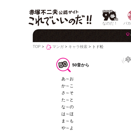
なのだ！
バカ
TOP
>
マンガ
>
キャラ検索
> トド松
50音から
あ～お
か～こ
さ～そ
た～と
な～の
は～ほ
ま～も
や～よ