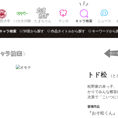
田大学
バカ大川柳
たまちゃん
マンガ
キャラ検索
ニュース
キャラ検索
50音から探す
作品タイトルから探す
キーワードから
前の
トド松
（と
松野家の末っ子、
かりでみんな横並
次第で「こいつに
『おそ松くん』