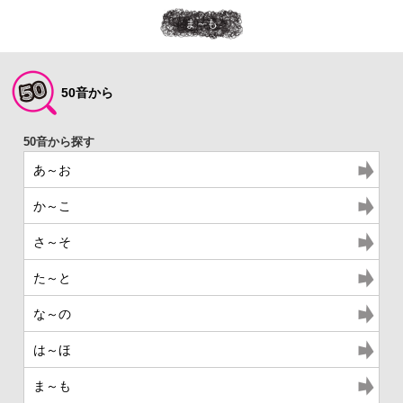
ま～も
50音から
あ～お
か～こ
さ～そ
た～と
な～の
は～ほ
ま～も