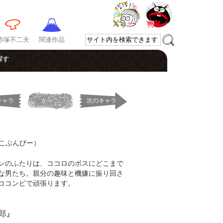
赤塚不二夫
関連作品
探す
キャラ
か～こ
次のキャラ
こぷんびー）
ンのふたりは、ココロのボスにどこまで
な男たち。親分の趣味と機嫌に振り回さ
ココンビで頑張ります。
郎』