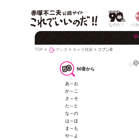
なのだ！
バカ
TOP
>
マンガ
>
キャラ検索
> コプンB
50音から
あ～お
か～こ
さ～そ
た～と
な～の
は～ほ
ま～も
や～よ