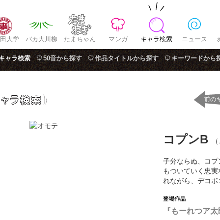
田大学
バカ大川柳
たまちゃん
マンガ
キャラ検索
ニュース
キャラ検索
50音から探す
作品タイトルから探す
キーワードから
前の
コプンB
（
子分ならぬ、コプ
もついていく忠実
れながら、デコボ
『もーれつア太