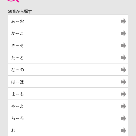
あ～お
か～こ
さ～そ
た～と
な～の
は～ほ
ま～も
や～よ
ら～ろ
わ