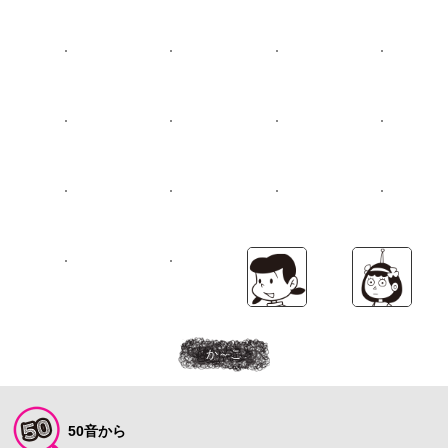
か～こ
50音から