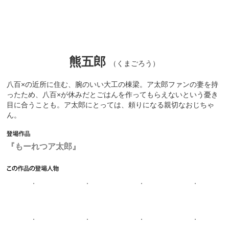
熊五郎
（くまごろう）
八百×の近所に住む、腕のいい大工の棟梁。ア太郎ファンの妻を持
ったため、八百×が休みだとごはんを作ってもらえないという憂き
目に合うことも。ア太郎にとっては、頼りになる親切なおじちゃ
ん。
『もーれつア太郎』