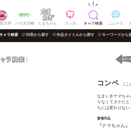
田大学
バカ大川柳
たまちゃん
マンガ
キャラ検索
ニュース
キャラ検索
50音から探す
作品タイトルから探す
キーワードから
前の
コンペ
（こ
なまいきナマちゃ
りなくてヌケたと
ちには変わりない
『ナマちゃん』