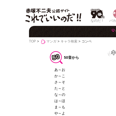
なのだ！
バカ
TOP
>
マンガ
>
キャラ検索
> コンペ
50音から
あ～お
か～こ
さ～そ
た～と
な～の
は～ほ
ま～も
や～よ