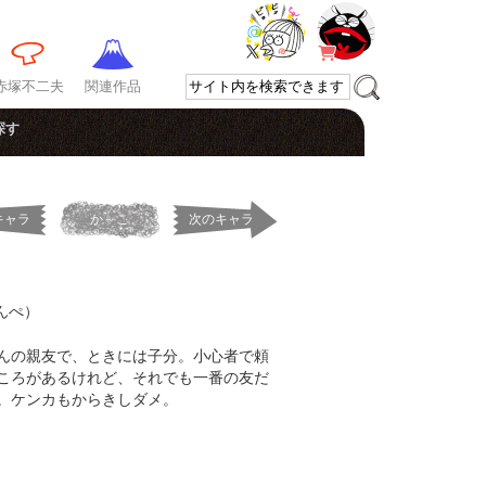
赤塚不二夫
関連作品
探す
キャラ
か～こ
次のキャラ
んぺ）
んの親友で、ときには子分。小心者で頼
ころがあるけれど、それでも一番の友だ
。ケンカもからきしダメ。