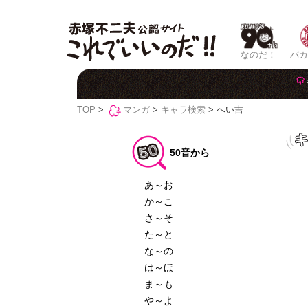
なのだ！
バカ
TOP
>
マンガ
>
キャラ検索
> へい吉
50音から
あ～お
か～こ
さ～そ
た～と
な～の
は～ほ
ま～も
や～よ