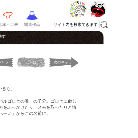
赤塚不二夫
関連作品
探す
キャラ
は～ほ
次のキャラ
いきち）
バルゴロ七の唯一の子分。ゴロ七に命じ
カをふっかけたり、メモを取ったりと情
へーい」からこの名前に。