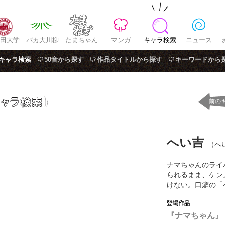
田大学
バカ大川柳
たまちゃん
マンガ
キャラ検索
ニュース
キャラ検索
50音から探す
作品タイトルから探す
キーワードから
前の
へい吉
（へ
ナマちゃんのライ
られるまま、ケン
けない。口癖の「
『ナマちゃん』