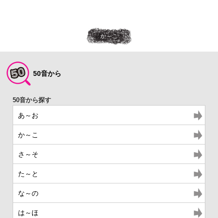
か～こ
50音から
あ～お
か～こ
さ～そ
た～と
な～の
は～ほ