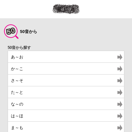
は～ほ
50音から
あ～お
か～こ
さ～そ
た～と
な～の
は～ほ
ま～も