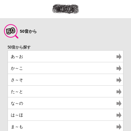
は～ほ
50音から
あ～お
か～こ
さ～そ
た～と
な～の
は～ほ
ま～も