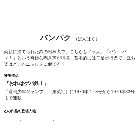
バンパク
（ばんぱく）
両親に捨てられた鉄の相棒犬で、こちらもノラ犬。「バン！バ
ン！」という奇妙な鳴き声が特徴。基本的には二足歩行犬で、立ち
姿はどこかニャロメに似てる？
『おれはゲバ鉄！』
「週刊少年ジャンプ」（集英社）に1970年2・3号から1970年33号
まで連載