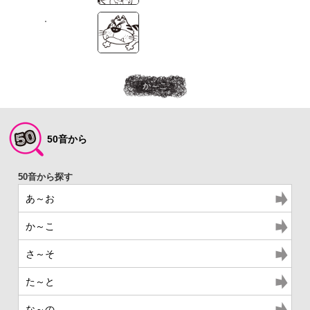
か～こ
50音から
あ～お
か～こ
さ～そ
た～と
な～の