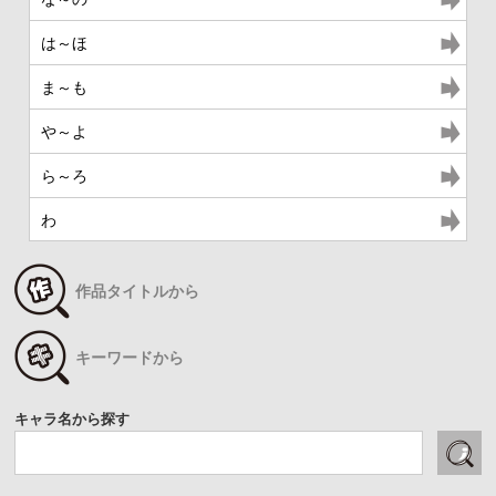
は～ほ
ま～も
や～よ
ら～ろ
わ
作品タイトルから
キーワードから
キャラ名から探す