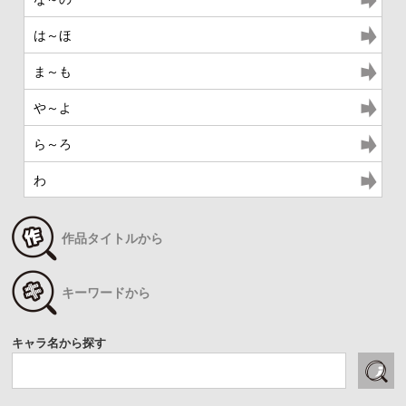
は～ほ
ま～も
や～よ
ら～ろ
わ
作品タイトルから
キーワードから
キャラ名から探す