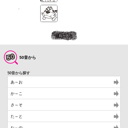
た～と
50音から
あ～お
か～こ
さ～そ
た～と
な～の