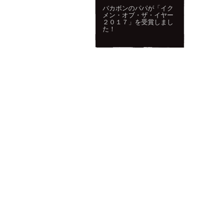
バカボンのパパが「イク
メン・オブ・ザ・イヤー
２０１７」を受賞しまし
た！