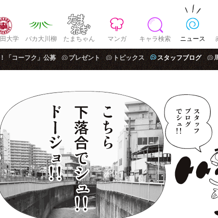
田大学
バカ大川柳
たまちゃん
マンガ
キャラ検索
ニュース
！「コーフク」公募
プレゼント
トピックス
スタッフブログ