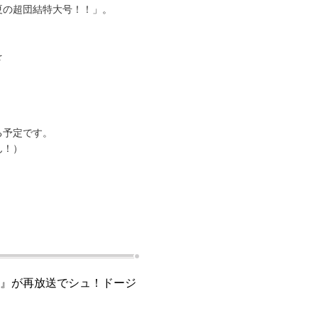
夏の超団結特大号！！」。
を
る予定です。
ん！）
』が再放送でシュ！ドージ