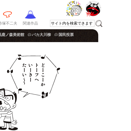
赤塚不二夫
関連作品
馬鹿ノ森美術館
バカ大川柳
国民投票