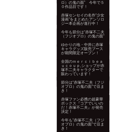
ロ）の鬼の面” 今年で５
０作品目です！
赤塚センセイの名作“少女
漫画”をまとめたアンソロ
ジー本企画が進行中！
今年も節分は“赤塚不二夫
（フジオプロ）の鬼の面”
ゆかりの地・中井に赤塚
キャラグッズ販売ブース
が期間限定オープン！
全国のｍｅｒｃｉｂｅａ
ｕｃｏｕｐ,ショップが赤
塚不二夫キャラクターで
賑わっています！
節分は“赤塚不二夫（フジ
オプロ）の鬼の面”で豆ま
き！
赤塚ファン必携の超豪華
ボックス『コアでいいの
だ！赤塚不二夫』が発売
決定！
今年も“赤塚不二夫（フジ
オプロ）の鬼の面”で豆ま
き！