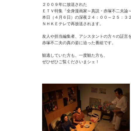
２００９年に放送された
ＥＴＶ特集『全身漫画家～真説・赤塚不二夫論
本日（４月６日）の深夜２４：００～２５：３
ＮＨＫＥテレで再放送されます。
友人や担当編集者、アシスタントの方々の証言
赤塚不二夫の真の姿に迫った番組です。
観逃していた方も、一度観た方も、
ぜひぜひご覧くださいまシェ！