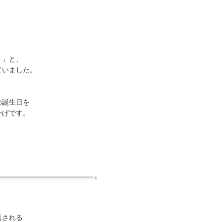
！」と、
ていました。
の誕生日を
かげです。
送される