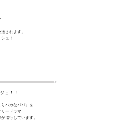
マ
、
放送されます。
まシェ！
ジョ！！
よりバカなパパ』を
タリードラマ
作が進行しています。