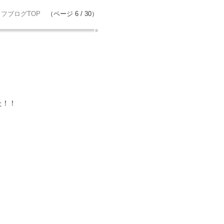
フブログTOP
（ページ 6 / 30）
た！！