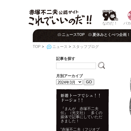
なのだ！
バカ
ニュースTOP
夏休みとくべつ企画！
TOP
>
ニュース
>
スタッフブログ
記事を探す
月別アーカイブ
『まんが 赤塚不二夫
伝』（光文社） 多くの
媒体で記事にしていただ
きました！
“赤塚不二夫（フジオプ