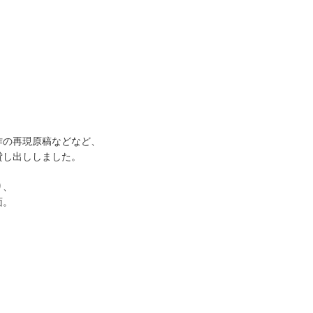
作の再現原稿などなど、
貸し出ししました。
り、
面。