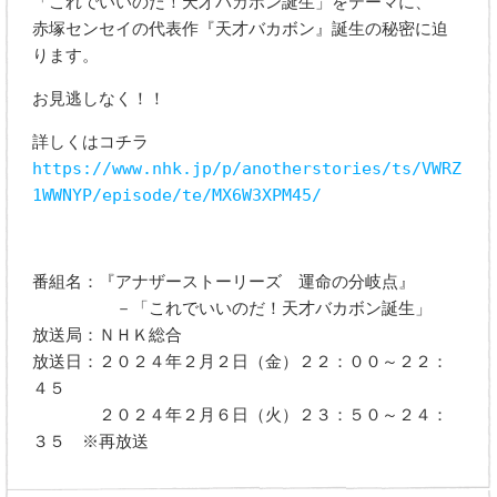
「これでいいのだ！天才バカボン誕生」をテーマに、
赤塚センセイの代表作『天才バカボン』誕生の秘密に迫
ります。
お見逃しなく！！
詳しくはコチラ
https://www.nhk.jp/p/anotherstories/ts/VWRZ
1WWNYP/episode/te/MX6W3XPM45/
番組名：『アナザーストーリーズ 運命の分岐点』
－「これでいいのだ！天才バカボン誕生」
放送局：ＮＨＫ総合
放送日：２０２４年２月２日（金）２２：００～２２：
４５
２０２４年２月６日（火）２３：５０～２４：
３５ ※再放送