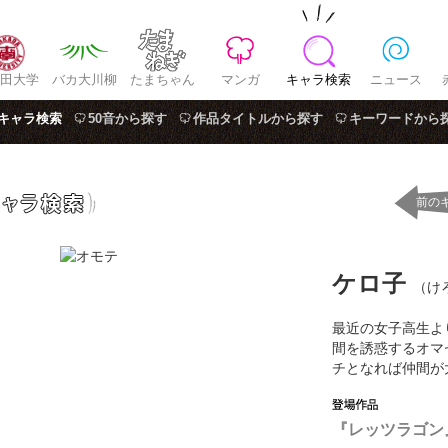
田大学
バカ大川柳
たまちゃん
マンガ
キャラ検索
ニュース
キャラ検索
50音から探す
作品タイトルから探す
キーワードから
前の
ケロ子
（け
最近の女子高生よ
間を誘惑するオマ
チとなれば仲間が
『レッツラゴン