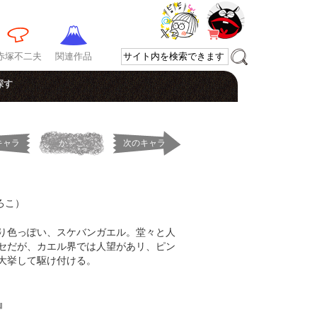
赤塚不二夫
関連作品
探す
キャラ
か～こ
次のキャラ
ろこ）
り色っぽい、スケバンガエル。堂々と人
セだが、カエル界では人望があリ、ピン
大挙して駆け付ける。
』