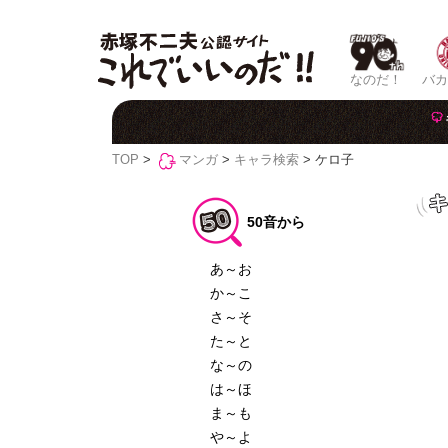
なのだ！
バカ
TOP
>
マンガ
>
キャラ検索
> ケロ子
50音から
あ～お
か～こ
さ～そ
た～と
な～の
は～ほ
ま～も
や～よ