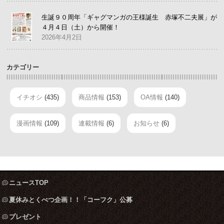
生誕９０周年「ギャグマンガの王様誕生 赤塚不二夫展」が
４月４日（土）から開催！
2026年4月2日
カテゴリー
イチオシ
(435)
商品情報
(153)
OA情報
(140)
漫画情報
(109)
連載情報
(6)
お知らせ
(6)
ニュースTOP
夏休みとくべつ企画！！「コーフク」公募
プレゼント