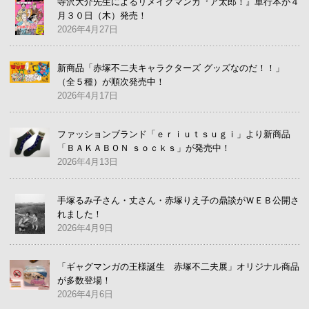
寺沢大介先生によるリメイクマンガ『ア太郎！』単行本が４
月３０日（木）発売！
2026年4月27日
新商品「赤塚不二夫キャラクターズ グッズなのだ！！」
（全５種）が順次発売中！
2026年4月17日
ファッションブランド「ｅｒｉｕｔｓｕｇｉ」より新商品
「ＢＡＫＡＢＯＮ ｓｏｃｋｓ」が発売中！
2026年4月13日
手塚るみ子さん・丈さん・赤塚りえ子の鼎談がＷＥＢ公開さ
れました！
2026年4月9日
「ギャグマンガの王様誕生 赤塚不二夫展」オリジナル商品
が多数登場！
2026年4月6日