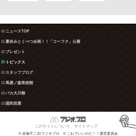
ニュースTOP
夏休みとくべつ企画！！「コーフク」公募
プレゼント
トピックス
スタッフブログ
馬鹿ノ森美術館
バカ大川柳
国民投票
このサイトについて
サイトマップ
© 赤塚不二夫/フジオプロ © これでいいのだ！！運営委員会